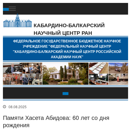
Ф
Г
Б
КАБАРДИНО-БАЛКАРСКИЙ
Н
НАУЧНЫЙ ЦЕНТР РАН
У
"
ФЕДЕРАЛЬНОЕ ГОСУДАРСТВЕННОЕ БЮДЖЕТНОЕ НАУЧНОЕ
Н
УЧРЕЖДЕНИЕ "ФЕДЕРАЛЬНЫЙ НАУЧНЫЙ ЦЕНТР
"
"КАБАРДИНО-БАЛКАРСКИЙ НАУЧНЫЙ ЦЕНТР РОССИЙСКОЙ
Б
АКАДЕМИИ НАУК"
Н
Р
А
08.08.2025
Памяти Хасета Абидова: 60 лет со дня
рождения