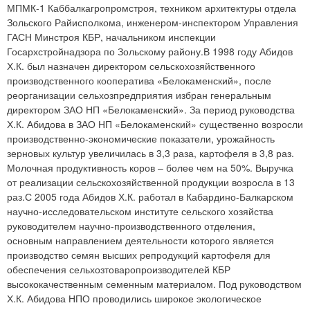
МПМК-1 Каббалкагропромстроя, техником архитектуры отдела
Зольского Райисполкома, инженером-инспектором Управления
ГАСН Минстроя КБР, начальником инспекции
Госархстройнадзора по Зольскому району.В 1998 году Абидов
Х.К. был назначен директором сельскохозяйственного
производственного кооператива «Белокаменский», после
реорганизации сельхозпредприятия избран генеральным
директором ЗАО НП «Белокаменский». За период руководства
Х.К. Абидова в ЗАО НП «Белокаменский» существенно возросли
производственно-экономические показатели, урожайность
зерновых культур увеличилась в 3,3 раза, картофеля в 3,8 раз.
Молочная продуктивность коров – более чем на 50%. Выручка
от реализации сельскохозяйственной продукции возросла в 13
раз.С 2005 года Абидов Х.К. работал в Кабардино-Балкарском
научно-исследовательском институте сельского хозяйства
руководителем научно-производственного отделения,
основным направлением деятельности которого является
производство семян высших репродукций картофеля для
обеспечения сельхозтоваропроизводителей КБР
высококачественным семенным материалом. Под руководством
Х.К. Абидова НПО проводились широкое экологическое