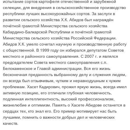
испытание сортов картофеля отечественной и зарубежной
селекции, для внедрения в сельскохозяйственное производство
республики лучших высокоурожайных сортов. За заслуги в
развитии сельского хозяйства Х.К. Абидов был награждён
почётной грамотой Министерства сельского хозяйства
Кабардино-Балкарской Республики и почётной грамотой
Министерства сельского хозяйства Российской Федерации.
Абидов Х.К. умело сочетал научную и производственную работу
с общественной. В 1999 году он избирался депутатом Советов
местного и районного самоуправления. С 2007 г. и являлся
председателем Совета местного самоуправления с.п.
Белокаменское и Главой администрации. Вся его жизнь
бесконечная преданность выбранному делу и служения людям,
он всегда был отзывчивым, чутким и неравнодушным к чужим
проблемам. Хасет Кадирович, прожил яркую жизнь, всегда имел
активную позицию, его отличали глубокая человечность,
подлинная интеллигентность, высокий профессионализм,
жизнелюбие и оптимизм. Память о Хасете Абидове останется в
сердцах тех, кто знал его. Его пример мотивирует нас быть
лучшими, помнить о важности добрых дел и человеческих
качеств.