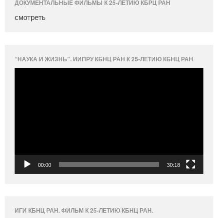
ДОКУМЕНТАЛЬНЫЕ ФИЛЬМЫ К 25-ЛЕТИЮ КБРЦ РАН
смотреть
“НАУКА И ЖИЗНЬ”. ИИПРУ КБНЦ РАН К 25-ЛЕТИЮ КБНЦ РАН
Видеоплеер
00:00
30:18
ИГИ КБНЦ РАН. ФИЛЬМ К 25-ЛЕТИЮ КБНЦ РАН.