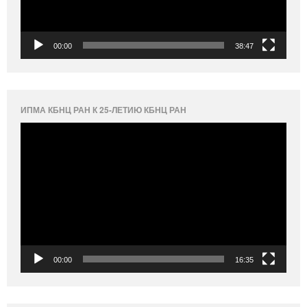
00:00
38:47
ИПМА КБНЦ РАН К 25-ЛЕТИЮ КБНЦ РАН
Видеоплеер
00:00
16:35