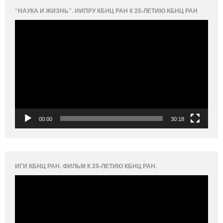
“НАУКА И ЖИЗНЬ”. ИИПРУ КБНЦ РАН К 25-ЛЕТИЮ КБНЦ РАН
Видеоплеер
00:00
30:18
ИГИ КБНЦ РАН. ФИЛЬМ К 25-ЛЕТИЮ КБНЦ РАН.
Видеоплеер