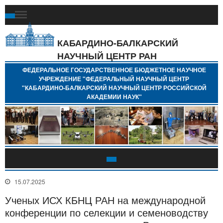
Ф
Г
Б
КАБАРДИНО-БАЛКАРСКИЙ
Н
НАУЧНЫЙ ЦЕНТР РАН
У
"
ФЕДЕРАЛЬНОЕ ГОСУДАРСТВЕННОЕ БЮДЖЕТНОЕ НАУЧНОЕ
Н
УЧРЕЖДЕНИЕ "ФЕДЕРАЛЬНЫЙ НАУЧНЫЙ ЦЕНТР
"
"КАБАРДИНО-БАЛКАРСКИЙ НАУЧНЫЙ ЦЕНТР РОССИЙСКОЙ
Б
АКАДЕМИИ НАУК"
Н
Р
А
15.07.2025
Ученых ИСХ КБНЦ РАН на международной
конференции по селекции и семеноводству