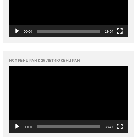
00:00
29:34
ИСХ КБНЦ РАН К 25-ЛЕТИЮ КБНЦ РАН
Видеоплеер
00:00
38:47