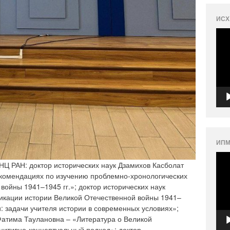
ИСХ
Вид
ИПМ
Вид
Ц РАН: доктор исторических наук Дзамихов Касболат
екомендациях по изучению проблемно-хронологических
войны 1941–1945 гг.»; доктор исторических наук
икации истории Великой Отечественной войны 1941–
и: задачи учителя истории в современных условиях»;
Фатима Таулановна – «Литература о Великой
гнитивно-концептуальный подход»; доктор