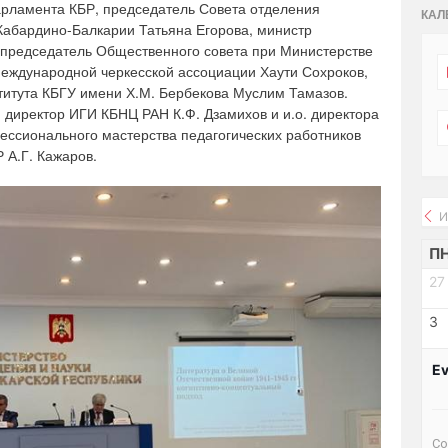
арламента КБР, председатель Совета отделения
КАЛ
 Кабардино-Балкарии Татьяна Егорова, министр
 председатель Общественного совета при Министерстве
еждународной черкесской ассоциации Хаути Сохроков,
титута КБГУ имени Х.М. Бербекова Муслим Тамазов.
директор ИГИ КБНЦ РАН К.Ф. Дзамихов и и.о. директора
ссионального мастерства педагогических работников
 А.Г. Кажаров.
И
П
27
3
Ev
Со