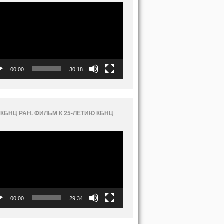
еоплеер
00:00
30:18
 КБНЦ РАН. ФИЛЬМ К 25-ЛЕТИЮ КБНЦ
.
еоплеер
00:00
29:34