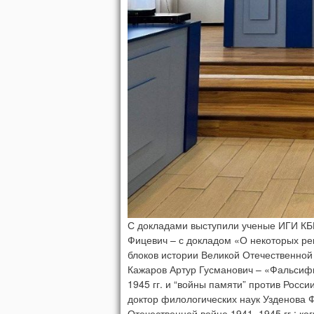
С докладами выступили ученые ИГИ КБН
Фицевич – с докладом «О некоторых р
блоков истории Великой Отечественной 
Кажаров Артур Гусманович – «Фальсиф
1945 гг. и “войны памяти” против Росси
доктор филологических наук Узденова 
Отечественной войне 1941–1945 гг.: ко