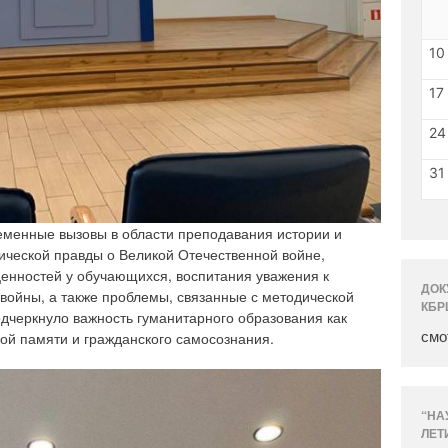
10
17
24
31
еменные вызовы в области преподавания истории и
ической правды о Великой Отечественной войне,
енностей у обучающихся, воспитания уважения к
ДОК
 войны, а также проблемы, связанные с методической
КБР
одчеркнуло важность гуманитарного образования как
смо
ой памяти и гражданского самосознания.
“НА
ЛЕТ