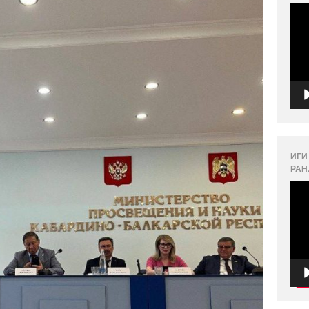
Вид
ИГИ
РАН
Вид