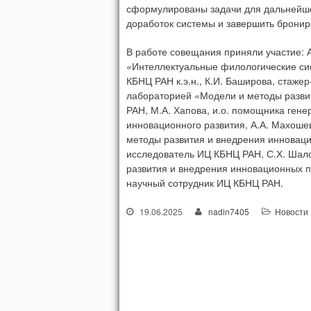
сформулированы задачи для дальнейше
доработок системы и завершить бронир
В работе совещания приняли участие: 
«Интеллектуальные филологические си
КБНЦ РАН к.э.н., К.И. Баширова, стаже
лабораторией «Модели и методы разви
РАН, М.А. Хапова, и.о. помощника ген
инновационного развития, А.А. Махоше
методы развития и внедрения инноваци
исследователь ИЦ КБНЦ РАН, С.Х. Шал
развития и внедрения инновационных 
научный сотрудник ИЦ КБНЦ РАН.
19.06.2025
nadin7405
Новости