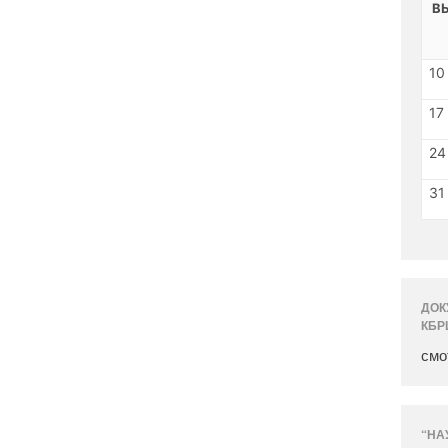
В
10
17
24
31
ДОК
КБР
смо
“НА