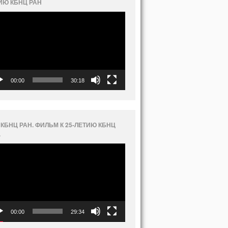
ИЮ КБНЦ РАН
еоплеер
00:00
30:18
 КБНЦ РАН. ФИЛЬМ К 25-ЛЕТИЮ КБНЦ
.
еоплеер
00:00
29:34