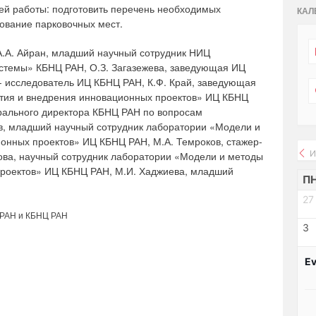
й работы: подготовить перечень необходимых
КАЛ
ование парковочных мест.
А.А. Айран, младший научный сотрудник НИЦ
стемы» КБНЦ РАН, О.З. Загазежева, заведующая ИЦ
р- исследователь ИЦ КБНЦ РАН, К.Ф. Край, заведующая
тия и внедрения инновационных проектов» ИЦ КБНЦ
ерального директора КБНЦ РАН по вопросам
в, младший научный сотрудник лаборатории «Модели и
онных проектов» ИЦ КБНЦ РАН, М.А. Темроков, стажер-
И
ова, научный сотрудник лаборатории «Модели и методы
проектов» ИЦ КБНЦ РАН, М.И. Хаджиева, младший
П
27
 РАН и КБНЦ РАН
3
Ev