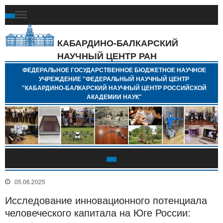
Ф
Г
Б
КАБАРДИНО-БАЛКАРСКИЙ
Н
НАУЧНЫЙ ЦЕНТР РАН
У
"
ФЕДЕРАЛЬНОЕ ГОСУДАРСТВЕННОЕ БЮДЖЕТНОЕ НАУЧНОЕ
Н
УЧРЕЖДЕНИЕ "ФЕДЕРАЛЬНЫЙ НАУЧНЫЙ ЦЕНТР
"
"КАБАРДИНО-БАЛКАРСКИЙ НАУЧНЫЙ ЦЕНТР РОССИЙСКОЙ
Б
АКАДЕМИИ НАУК"
Н
Р
А
05.06.2025
Исследование инновационного потенциала
человеческого капитала на Юге России: