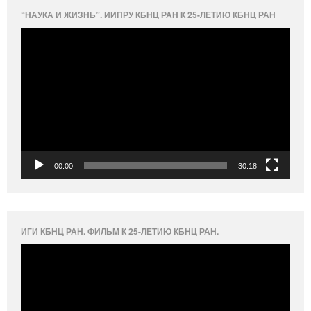
“НАУКА И ЖИЗНЬ”. ИИПРУ КБНЦ РАН К 25-ЛЕТИЮ КБНЦ РАН
Видеоплеер
00:00
30:18
ИГИ КБНЦ РАН. ФИЛЬМ К 25-ЛЕТИЮ КБНЦ РАН.
Видеоплеер