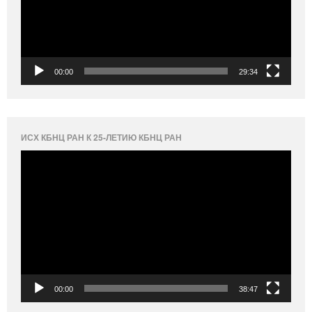
00:00
29:34
ИСХ КБНЦ РАН К 25-ЛЕТИЮ КБНЦ РАН
Видеоплеер
00:00
38:47