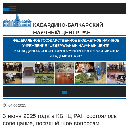
Ф
Г
Б
КАБАРДИНО-БАЛКАРСКИЙ
Н
НАУЧНЫЙ ЦЕНТР РАН
У
"
ФЕДЕРАЛЬНОЕ ГОСУДАРСТВЕННОЕ БЮДЖЕТНОЕ НАУЧНОЕ
Н
УЧРЕЖДЕНИЕ "ФЕДЕРАЛЬНЫЙ НАУЧНЫЙ ЦЕНТР
"
"КАБАРДИНО-БАЛКАРСКИЙ НАУЧНЫЙ ЦЕНТР РОССИЙСКОЙ
Б
АКАДЕМИИ НАУК"
Н
Р
А
04.06.2025
3 июня 2025 года в КБНЦ РАН состоялось
совещание, посвящённое вопросам