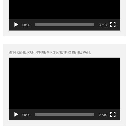
00:00
30:18
ИГИ КБНЦ РАН. ФИЛЬМ К 25-ЛЕТИЮ КБНЦ РАН.
Видеоплеер
00:00
29:34