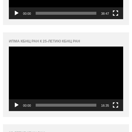
00:00
38:47
ИПМА КБНЦ РАН К 25-ЛЕТИЮ КБНЦ РАН
Видеоплеер
00:00
16:35