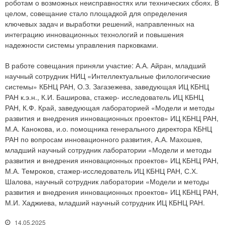
роботам о возможных неисправностях или технических сбоях. В
целом, совещание стало площадкой для определения
ключевых задач и выработки решений, направленных на
интеграцию инновационных технологий и повышения
надежности системы управления парковками.
В работе совещания приняли участие: А.А. Айран, младший
научный сотрудник НИЦ «Интеллектуальные филологические
системы» КБНЦ РАН, О.З. Загазежева, заведующая ИЦ КБНЦ
РАН к.э.н., К.И. Баширова, стажер- исследователь ИЦ КБНЦ
РАН, К.Ф. Край, заведующая лабораторией «Модели и методы
развития и внедрения инновационных проектов» ИЦ КБНЦ РАН,
М.А. Канокова, и.о. помощника генерального директора КБНЦ
РАН по вопросам инновационного развития, А.А. Махошев,
младший научный сотрудник лаборатории «Модели и методы
развития и внедрения инновационных проектов» ИЦ КБНЦ РАН,
М.А. Темроков, стажер-исследователь ИЦ КБНЦ РАН, С.Х.
Шалова, научный сотрудник лаборатории «Модели и методы
развития и внедрения инновационных проектов» ИЦ КБНЦ РАН,
М.И. Хаджиева, младший научный сотрудник ИЦ КБНЦ РАН.
14.05.2025