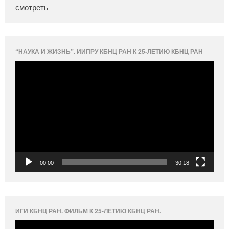
смотреть
“НАУКА И ЖИЗНЬ”. ИИПРУ КБНЦ РАН К 25-ЛЕТИЮ КБНЦ РАН
Видеоплеер
00:00
30:18
ИГИ КБНЦ РАН. ФИЛЬМ К 25-ЛЕТИЮ КБНЦ РАН.
Видеоплеер