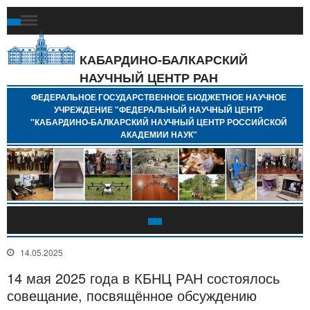
Ф
Г
Б
КАБАРДИНО-БАЛКАРСКИЙ
Н
НАУЧНЫЙ ЦЕНТР РАН
У
"
ФЕДЕРАЛЬНОЕ ГОСУДАРСТВЕННОЕ БЮДЖЕТНОЕ НАУЧНОЕ
Н
УЧРЕЖДЕНИЕ "ФЕДЕРАЛЬНЫЙ НАУЧНЫЙ ЦЕНТР
"
"КАБАРДИНО-БАЛКАРСКИЙ НАУЧНЫЙ ЦЕНТР РОССИЙСКОЙ
Б
АКАДЕМИИ НАУК"
Н
Р
А
14.05.2025
14 мая 2025 года в КБНЦ РАН состоялось
совещание, посвящённое обсуждению