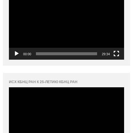
00:00
29:34
ИСХ КБНЦ РАН К 25-ЛЕТИЮ КБНЦ РАН
Видеоплеер