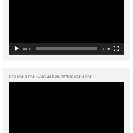
00:00
30:18
ИГИ КБНЦ РАН. ФИЛЬМ К 25-ЛЕТИЮ КБНЦ РАН.
Видеоплеер