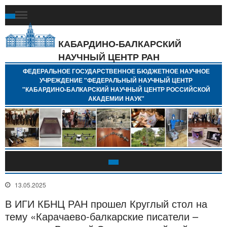
Ф
Г
Б
КАБАРДИНО-БАЛКАРСКИЙ
Н
НАУЧНЫЙ ЦЕНТР РАН
У
"
ФЕДЕРАЛЬНОЕ ГОСУДАРСТВЕННОЕ БЮДЖЕТНОЕ НАУЧНОЕ
Н
УЧРЕЖДЕНИЕ "ФЕДЕРАЛЬНЫЙ НАУЧНЫЙ ЦЕНТР
"
"КАБАРДИНО-БАЛКАРСКИЙ НАУЧНЫЙ ЦЕНТР РОССИЙСКОЙ
Б
АКАДЕМИИ НАУК"
Н
Р
А
13.05.2025
В ИГИ КБНЦ РАН прошел Круглый стол на
тему «Карачаево-балкарские писатели –