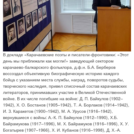
В докладе «Карачаевские поэты и писатели-фронтовики: «Этот
день мы приближали как могли!» заведующий сектором
карачаево-балкарского фольклора, д.ф.н. Б.А. Берберов
воссоздал объективную биографическую историю каждого
бойца с указанием места службы, наград, поворотов судьбы,
творческого наследия, привел списочный состав карачаевских
литераторов, принимавших участие в Великой Отечественной
войне. В их числе погибшие на войне: Д. П. Байкулов (1902–
1942), Х. О. Бостанов (1905–1942), Т. А. Борлаков (1914–1942),
И. З. Каракетов (1900–1942), М. А. Урусов (1916–1942),
вернувшиеся с войны: А.-К. П. Байкулов (1912–1990), Х.Б.
Байрамукова (1917–1996), М. Х. Байрамуков (1916–1996), Х. У.
Богатырев (1907–1966), Х. И. Кубанов (1916–1998), Д. Х.-А.