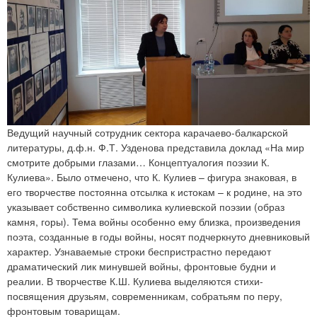
Ведущий научный сотрудник сектора карачаево-балкарской
литературы, д.ф.н. Ф.Т. Узденова представила доклад «На мир
смотрите добрыми глазами… Концептуалогия поэзии К.
Кулиева». Было отмечено, что К. Кулиев – фигура знаковая, в
его творчестве постоянна отсылка к истокам – к родине, на это
указывает собственно символика кулиевской поэзии (образ
камня, горы). Тема войны особенно ему близка, произведения
поэта, созданные в годы войны, носят подчеркнуто дневниковый
характер. Узнаваемые строки беспристрастно передают
драматический лик минувшей войны, фронтовые будни и
реалии. В творчестве К.Ш. Кулиева выделяются стихи-
посвящения друзьям, современникам, собратьям по перу,
фронтовым товарищам.