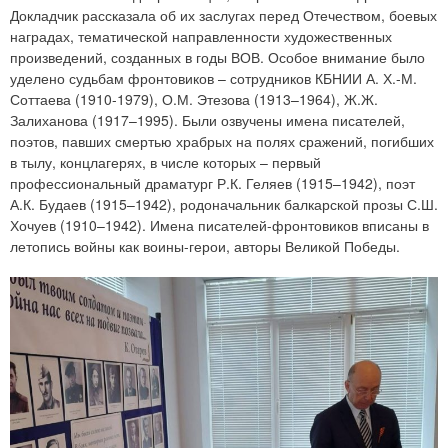
Докладчик рассказала об их заслугах перед Отечеством, боевых
наградах, тематической направленности художественных
произведений, созданных в годы ВОВ. Особое внимание было
уделено судьбам фронтовиков – сотрудников КБНИИ А. Х.-М.
Соттаева (1910-1979), О.М. Этезова (1913–1964), Ж.Ж.
Залиханова (1917–1995). Были озвучены имена писателей,
поэтов, павших смертью храбрых на полях сражений, погибших
в тылу, концлагерях, в числе которых – первый
профессиональный драматург Р.К. Геляев (1915–1942), поэт
А.К. Будаев (1915–1942), родоначальник балкарской прозы С.Ш.
Хочуев (1910–1942). Имена писателей-фронтовиков вписаны в
летопись войны как воины-герои, авторы Великой Победы.