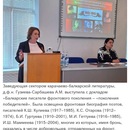
Заведующая сектором карачаево-балкарской литературы,
д.ф.н. Гузиева-Сарбашева А.М. выступила с докладом
«Балкарские писатели фронтового поколения – «поколения
победителей». Была освещена фронтовая биография поэтов,
писателей К.Ш. Кулиева (1917–1985), К.С. Отарова (1912–
1974), Б.И. Гуртуева (1910–2001), М.И. Геттуева (1916–1985),
И.Ш. Маммеева (1915–2004), многие из которых, имея бронь,
оказались в числе добровольцев, отправленных на фронт.