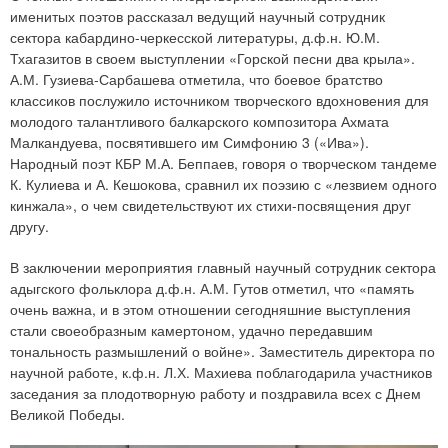
именитых поэтов рассказал ведущий научный сотрудник
сектора кабардино-черкесской литературы, д.ф.н. Ю.М.
Тхагазитов в своем выступлении «Горской песни два крыла».
А.М. Гузиева-Сарбашева отметила, что боевое братство
классиков послужило источником творческого вдохновения для
молодого талантливого балкарского композитора Ахмата
Малкандуева, посвятившего им Симфонию 3 («Ива»).
Народный поэт КБР М.А. Беппаев, говоря о творческом тандеме
К. Кулиева и А. Кешокова, сравнил их поэзию с «лезвием одного
кинжала», о чем свидетельствуют их стихи-посвящения друг
другу.
В заключении мероприятия главный научный сотрудник сектора
адыгского фольклора д.ф.н. А.М. Гутов отметил, что «память
очень важна, и в этом отношении сегодняшние выступления
стали своеобразным камертоном, удачно передавшим
тональность размышлений о войне». Заместитель директора по
научной работе, к.ф.н. Л.Х. Махиева поблагодарила участников
заседания за плодотворную работу и поздравила всех с Днем
Великой Победы.