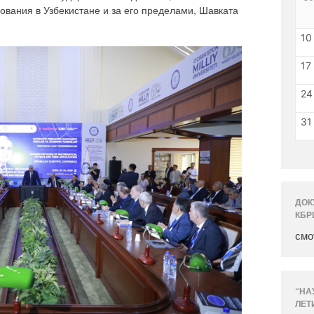
зования в Узбекистане и за его пределами, Шавката
10
17
24
31
ДОК
КБР
смо
“НА
ЛЕТ