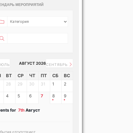
ЕНДАРЬ МЕРОПРИЯТИЙ
АВГУСТ 2026
ЮЛЬ
СЕНТЯБРЬ
Н
ВТ
СР
ЧТ
ПТ
СБ
ВС
28
29
30
31
1
2
4
5
6
7
8
9
ents for
7th
Август
бытия отсутствуют