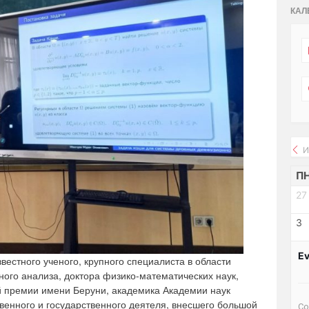
КАЛ
И
П
27
3
Ev
естного ученого, крупного специалиста в области
ого анализа, доктора физико-математических наук,
й премии имени Беруни, академика Академии наук
венного и государственного деятеля, внесшего большой
Со