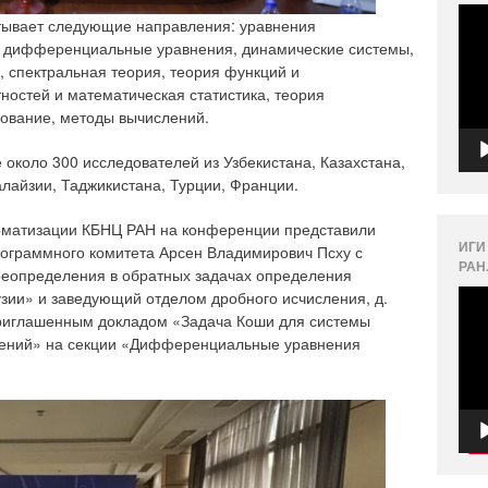
Вид
тывает следующие направления: уравнения
 дифференциальные уравнения, динамические системы,
, спектральная теория, теория функций и
ностей и математическая статистика, теория
ование, методы вычислений.
около 300 исследователей из Узбекистана, Казахстана,
алайзии, Таджикистана, Турции, Франции.
томатизации КБНЦ РАН на конференции представили
ИГИ
 Программного комитета Арсен Владимирович Псху с
РАН
еопределения в обратных задачах определения
Вид
зии» и заведующий отделом дробного исчисления, д.
приглашенным докладом «Задача Коши для системы
ений» на секции «Дифференциальные уравнения