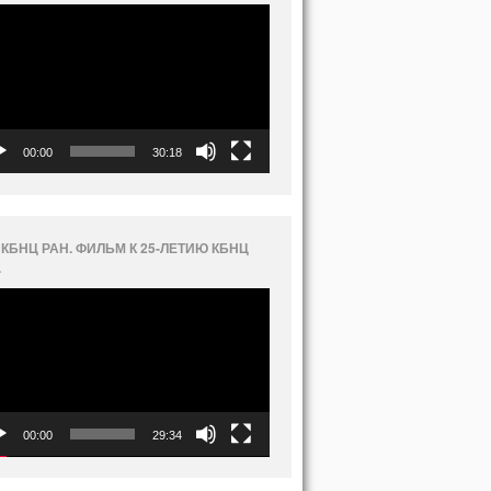
еоплеер
00:00
30:18
 КБНЦ РАН. ФИЛЬМ К 25-ЛЕТИЮ КБНЦ
.
еоплеер
00:00
29:34