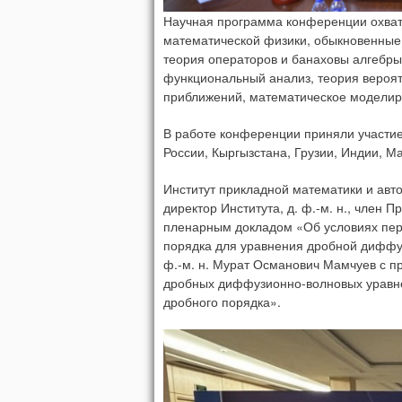
Научная программа конференции охва
математической физики, обыкновенные
теория операторов и банаховы алгебры
функциональный анализ, теория вероят
приближений, математическое моделир
В работе конференции приняли участие 
России, Кыргызстана, Грузии, Индии, М
Институт прикладной математики и ав
директор Института, д. ф.-м. н., член
пленарным докладом «Об условиях пер
порядка для уравнения дробной диффу
ф.-м. н. Мурат Османович Мамчуев с 
дробных диффузионно-волновых уравн
дробного порядка».