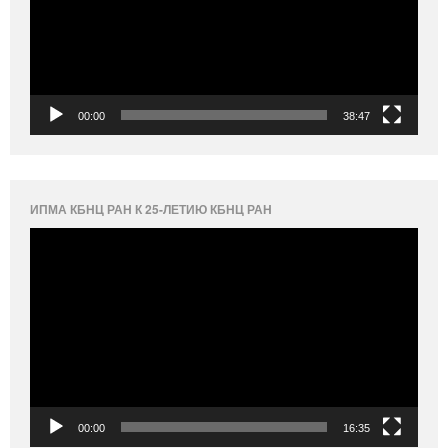
00:00
38:47
ИПМА КБНЦ РАН К 25-ЛЕТИЮ КБНЦ РАН
Видеоплеер
00:00
16:35