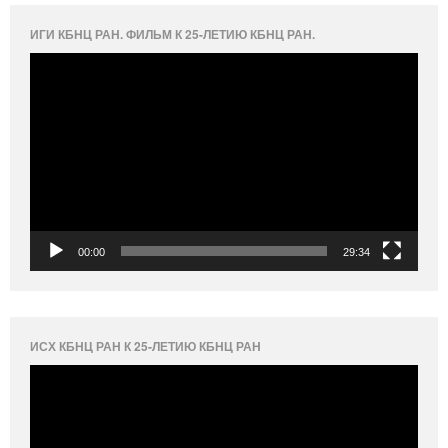
ИГИ КБНЦ РАН. ФИЛЬМ К 25-ЛЕТИЮ КБНЦ РАН.
Видеоплеер
00:00
29:34
ИСХ КБНЦ РАН К 25-ЛЕТИЮ КБНЦ РАН
Видеоплеер