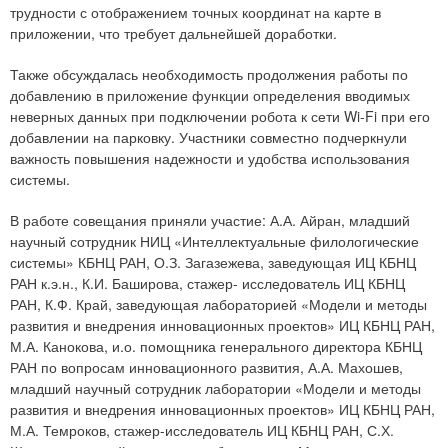
трудности с отображением точных координат на карте в
приложении, что требует дальнейшей доработки.
Также обсуждалась необходимость продолжения работы по
добавлению в приложение функции определения вводимых
неверных данных при подключении робота к сети Wi-Fi при его
добавлении на парковку. Участники совместно подчеркнули
важность повышения надежности и удобства использования
системы.
В работе совещания приняли участие: А.А. Айран, младший
научный сотрудник НИЦ «Интеллектуальные филологические
системы» КБНЦ РАН, О.З. Загазежева, заведующая ИЦ КБНЦ
РАН к.э.н., К.И. Баширова, стажер- исследователь ИЦ КБНЦ
РАН, К.Ф. Край, заведующая лабораторией «Модели и методы
развития и внедрения инновационных проектов» ИЦ КБНЦ РАН,
М.А. Канокова, и.о. помощника генерального директора КБНЦ
РАН по вопросам инновационного развития, А.А. Махошев,
младший научный сотрудник лаборатории «Модели и методы
развития и внедрения инновационных проектов» ИЦ КБНЦ РАН,
М.А. Темроков, стажер-исследователь ИЦ КБНЦ РАН, С.Х.