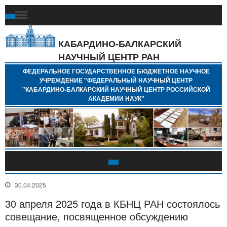
Ф
Г
Б
КАБАРДИНО-БАЛКАРСКИЙ
Н
НАУЧНЫЙ ЦЕНТР РАН
У
"
ФЕДЕРАЛЬНОЕ ГОСУДАРСТВЕННОЕ БЮДЖЕТНОЕ НАУЧНОЕ
Н
УЧРЕЖДЕНИЕ "ФЕДЕРАЛЬНЫЙ НАУЧНЫЙ ЦЕНТР
"
"КАБАРДИНО-БАЛКАРСКИЙ НАУЧНЫЙ ЦЕНТР РОССИЙСКОЙ
Б
АКАДЕМИИ НАУК"
Н
Р
А
30.04.2025
30 апреля 2025 года в КБНЦ РАН состоялось
совещание, посвященное обсуждению