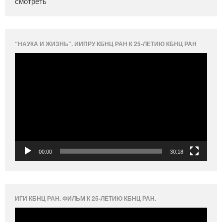
смотреть
“НАУКА И ЖИЗНЬ”. ИИПРУ КБНЦ РАН К 25-ЛЕТИЮ КБНЦ РАН
Видеоплеер
00:00
30:18
ИГИ КБНЦ РАН. ФИЛЬМ К 25-ЛЕТИЮ КБНЦ РАН.
Видеоплеер