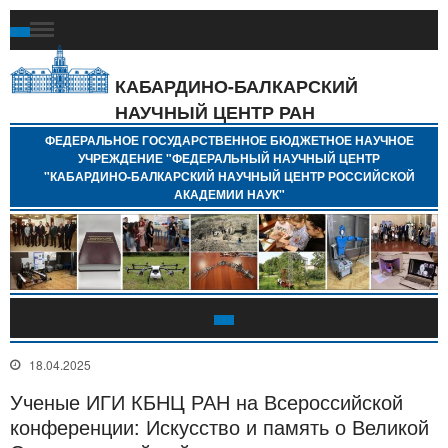
Ф
Г
Б
КАБАРДИНО-БАЛКАРСКИЙ
Н
НАУЧНЫЙ ЦЕНТР РАН
У
"
ФЕДЕРАЛЬНОЕ ГОСУДАРСТВЕННОЕ БЮДЖЕТНОЕ НАУЧНОЕ
Н
УЧРЕЖДЕНИЕ "ФЕДЕРАЛЬНЫЙ НАУЧНЫЙ ЦЕНТР
"
"КАБАРДИНО-БАЛКАРСКИЙ НАУЧНЫЙ ЦЕНТР РОССИЙСКОЙ
Б
АКАДЕМИИ НАУК"
Н
Р
А
18.04.2025
Ученые ИГИ КБНЦ РАН на Всероссийской
конференции: Искусство и память о Великой