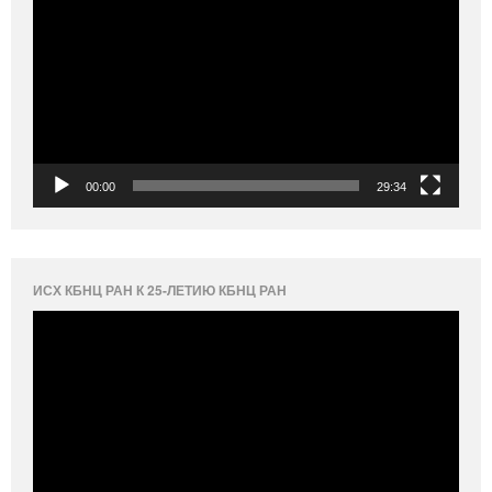
00:00
29:34
ИСХ КБНЦ РАН К 25-ЛЕТИЮ КБНЦ РАН
Видеоплеер