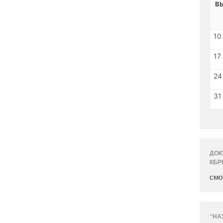
В
10
17
24
31
ДОК
КБР
смо
“НА