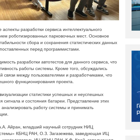
е аспекты разработки сервиса интеллектуального
ем роботизированных парковочных мест. Основное
абильности сбора и сохранения статистических данных
, поставленных перед программистами.
имость разработки автотестов для данного сервиса, что
тивность работы системы. Кроме того, обсуждались
й связи между пользователями и разработчиками, что
ешного функционирования проекта.
 визуализации статистики успешных и неуспешных
ня сигнала и состояния батареи. Представление этих
 анализировать работу системы и принимать
ции.
А.А. Айран, младший научный сотрудник НИЦ
стемы» КБНЦ РАН, О.З. Загазежева, заведующая ИЦ
р- исследователь ИЦ КБНЦ РАН, К.Ф. Край, заведующая