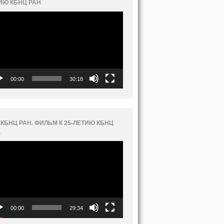
ИЮ КБНЦ РАН
еоплеер
00:00
30:18
 КБНЦ РАН. ФИЛЬМ К 25-ЛЕТИЮ КБНЦ
.
еоплеер
00:00
29:34