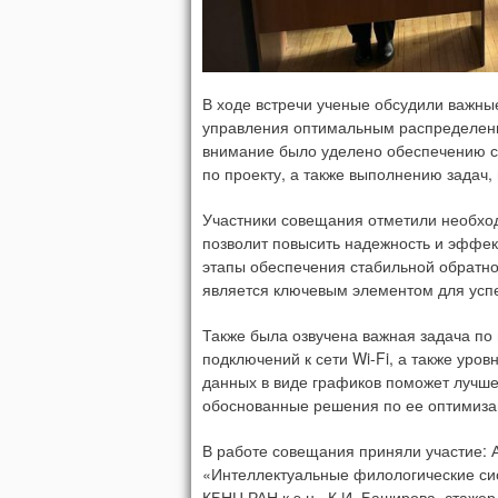
В ходе встречи ученые обсудили важны
управления оптимальным распределени
внимание было уделено обеспечению ст
по проекту, а также выполнению задач
Участники совещания отметили необход
позволит повысить надежность и эффек
этапы обеспечения стабильной обратно
является ключевым элементом для усп
Также была озвучена важная задача по
подключений к сети Wi-Fi, а также уров
данных в виде графиков поможет лучше
обоснованные решения по ее оптимиза
В работе совещания приняли участие: 
«Интеллектуальные филологические си
КБНЦ РАН к.э.н., К.И. Баширова, стаже