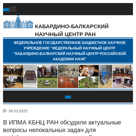
Ф
Г
Б
КАБАРДИНО-БАЛКАРСКИЙ
Н
НАУЧНЫЙ ЦЕНТР РАН
У
"
ФЕДЕРАЛЬНОЕ ГОСУДАРСТВЕННОЕ БЮДЖЕТНОЕ НАУЧНОЕ
Н
УЧРЕЖДЕНИЕ "ФЕДЕРАЛЬНЫЙ НАУЧНЫЙ ЦЕНТР
"
"КАБАРДИНО-БАЛКАРСКИЙ НАУЧНЫЙ ЦЕНТР РОССИЙСКОЙ
Б
АКАДЕМИИ НАУК"
Н
Р
А
06.03.2025
В ИПМА КБНЦ РАН обсудили актуальные
вопросы нелокальных задач для