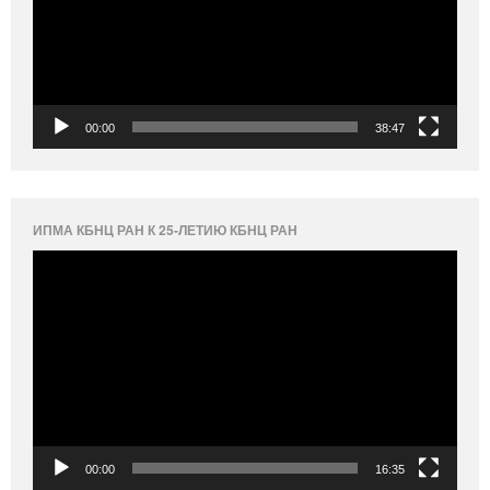
00:00
38:47
ИПМА КБНЦ РАН К 25-ЛЕТИЮ КБНЦ РАН
Видеоплеер
00:00
16:35