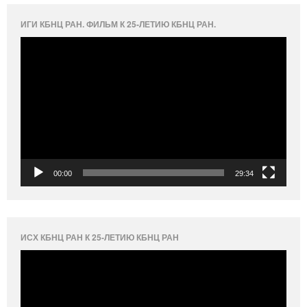
ИГИ КБНЦ РАН. ФИЛЬМ К 25-ЛЕТИЮ КБНЦ РАН.
Видеоплеер
00:00
29:34
ИСХ КБНЦ РАН К 25-ЛЕТИЮ КБНЦ РАН
Видеоплеер