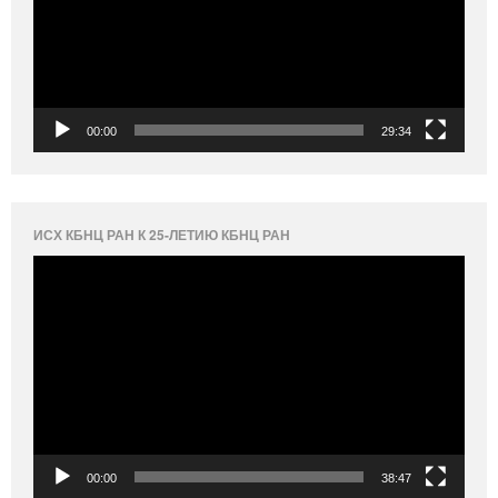
00:00
29:34
ИСХ КБНЦ РАН К 25-ЛЕТИЮ КБНЦ РАН
Видеоплеер
00:00
38:47