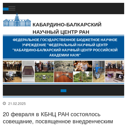
Ф
Г
Б
КАБАРДИНО-БАЛКАРСКИЙ
Н
НАУЧНЫЙ ЦЕНТР РАН
У
"
ФЕДЕРАЛЬНОЕ ГОСУДАРСТВЕННОЕ БЮДЖЕТНОЕ НАУЧНОЕ
Н
УЧРЕЖДЕНИЕ "ФЕДЕРАЛЬНЫЙ НАУЧНЫЙ ЦЕНТР
"
"КАБАРДИНО-БАЛКАРСКИЙ НАУЧНЫЙ ЦЕНТР РОССИЙСКОЙ
Б
АКАДЕМИИ НАУК"
Н
Р
А
21.02.2025
20 февраля в КБНЦ РАН состоялось
совещание, посвященное внедренческим