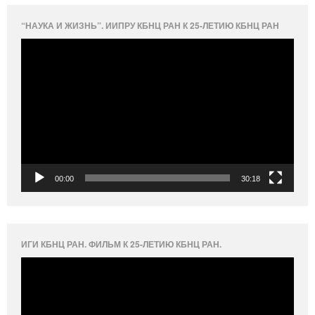
“НАУКА И ЖИЗНЬ”. ИИПРУ КБНЦ РАН К 25-ЛЕТИЮ КБНЦ РАН
Видеоплеер
00:00
30:18
ИГИ КБНЦ РАН. ФИЛЬМ К 25-ЛЕТИЮ КБНЦ РАН.
Видеоплеер