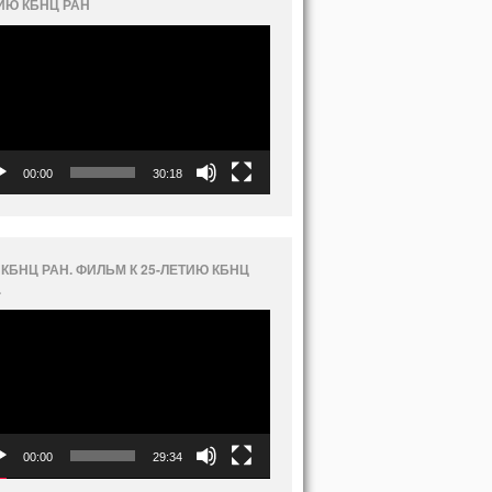
ИЮ КБНЦ РАН
еоплеер
00:00
30:18
 КБНЦ РАН. ФИЛЬМ К 25-ЛЕТИЮ КБНЦ
.
еоплеер
00:00
29:34