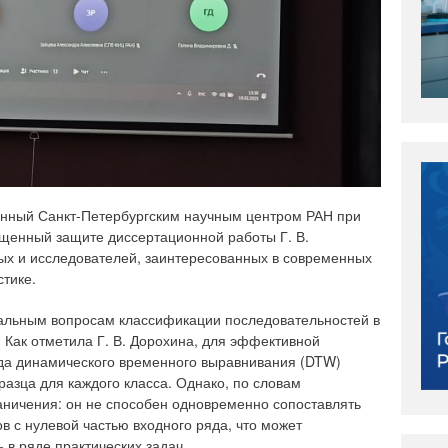
анный Санкт-Петербургским научным центром РАН при
щенный защите диссертационной работы Г. В.
ых и исследователей, заинтересованных в современных
стике.
альным вопросам классификации последовательностей в
Как отметила Г. В. Дорохина, для эффективной
да динамического временного выравнивания (DTW)
азца для каждого класса. Однако, по словам
раничения: он не способен одновременно сопоставлять
в с нулевой частью входного ряда, что может
 в ряде практических задач.