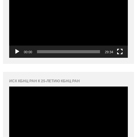
00:00
29:34
ИСХ КБНЦ РАН К 25-ЛЕТИЮ КБНЦ РАН
Видеоплеер