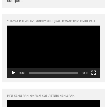
смотреть
“НАУКА И ЖИЗНЬ”. ИИПРУ КБНЦ РАН К 25-ЛЕТИЮ КБНЦ РАН
Видеоплеер
00:00
30:18
ИГИ КБНЦ РАН. ФИЛЬМ К 25-ЛЕТИЮ КБНЦ РАН.
Видеоплеер