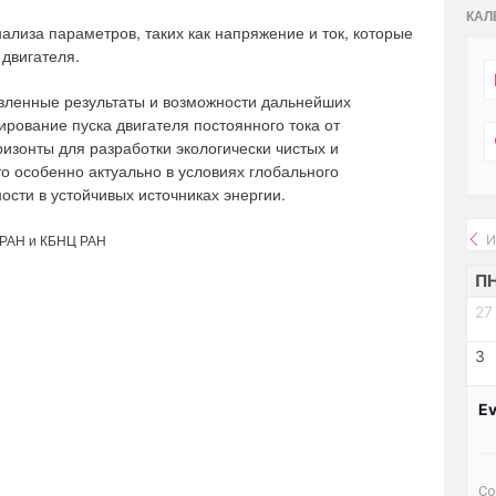
КАЛ
ализа параметров, таких как напряжение и ток, которые
двигателя.
вленные результаты и возможности дальнейших
рование пуска двигателя постоянного тока от
изонты для разработки экологически чистых и
о особенно актуально в условиях глобального
сти в устойчивых источниках энергии.
 РАН и КБНЦ РАН
И
П
27
3
Ev
Со