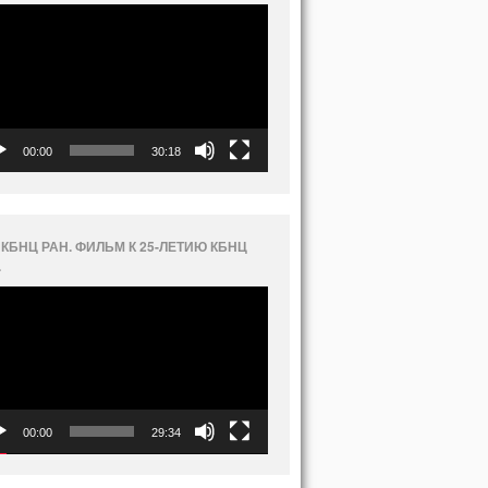
еоплеер
00:00
30:18
 КБНЦ РАН. ФИЛЬМ К 25-ЛЕТИЮ КБНЦ
.
еоплеер
00:00
29:34