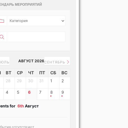
ЕНДАРЬ МЕРОПРИЯТИЙ
АВГУСТ 2026
ЮЛЬ
СЕНТЯБРЬ
Н
ВТ
СР
ЧТ
ПТ
СБ
ВС
28
29
30
31
1
2
4
5
6
7
8
9
ents for
6th
Август
бытия отсутствуют