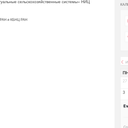
туальные сельскохозяйственные системы» НИЦ
КАЛ
 РАН и КБНЦ РАН
И
П
27
3
Ev
Со