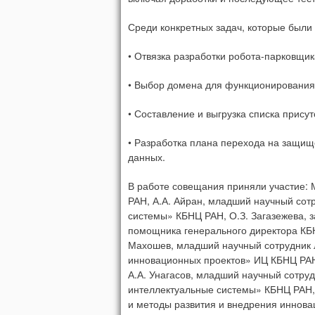
Среди конкретных задач, которые был
• Отвязка разработки робота-парковщик
• Выбор домена для функционирования
• Составление и выгрузка списка прису
• Разработка плана перехода на защи
данных.
В работе совещания приняли участие: 
РАН, А.А. Айран, младший научный со
системы» КБНЦ РАН, О.З. Загазежева, з
помощника генерального директора КБН
Махошев, младший научный сотрудник 
инновационных проектов» ИЦ КБНЦ РАН
А.А. Унагасов, младший научный сотр
интеллектуальные системы» КБНЦ РАН,
и методы развития и внедрения иннова