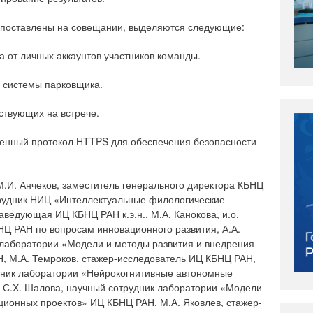
и поставлены на совещании, выделяются следующие:
а от личных аккаунтов участников команды.
 системы парковщика.
тствующих на встрече.
щенный протокол HTTPS для обеспечения безопасности
М.И. Анчеков, заместитель генерального директора КБНЦ
трудник НИЦ «Интеллектуальные филологические
аведующая ИЦ КБНЦ РАН к.э.н., М.А. Канокова, и.о.
Ц РАН по вопросам инновационного развития, А.А.
лаборатории «Модели и методы развития и внедрения
, М.А. Темроков, стажер-исследователь ИЦ КБНЦ РАН,
удник лаборатории «Нейрокогнитивные автономные
 С.Х. Шалова, научный сотрудник лаборатории «Модели
ционных проектов» ИЦ КБНЦ РАН, М.А. Яковлев, стажер-