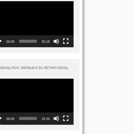
еоплеер
00:00
30:18
 КБНЦ РАН. ФИЛЬМ К 25-ЛЕТИЮ КБНЦ
.
еоплеер
00:00
29:34