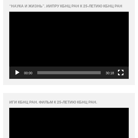
“НАУКА И ЖИЗНЬ”. ИИПРУ КБНЦ РАН К 25-ЛЕТИЮ КБНЦ РАН
Видеоплеер
00:00
30:18
ИГИ КБНЦ РАН. ФИЛЬМ К 25-ЛЕТИЮ КБНЦ РАН.
Видеоплеер