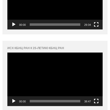
00:00
29:34
ИСХ КБНЦ РАН К 25-ЛЕТИЮ КБНЦ РАН
Видеоплеер
00:00
38:47