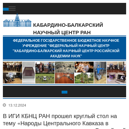
Ф
Г
Б
КАБАРДИНО-БАЛКАРСКИЙ
Н
НАУЧНЫЙ ЦЕНТР РАН
У
"
ФЕДЕРАЛЬНОЕ ГОСУДАРСТВЕННОЕ БЮДЖЕТНОЕ НАУЧНОЕ
Н
УЧРЕЖДЕНИЕ "ФЕДЕРАЛЬНЫЙ НАУЧНЫЙ ЦЕНТР
"
"КАБАРДИНО-БАЛКАРСКИЙ НАУЧНЫЙ ЦЕНТР РОССИЙСКОЙ
Б
АКАДЕМИИ НАУК"
Н
Р
А
13.12.2024
В ИГИ КБНЦ РАН прошел круглый стол на
тему «Народы Центрального Кавказа в