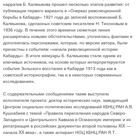
нарратив Б. Калмыкова прошел несколько этапов развития: от
публикации первого варианта в «Очерках революционной
борьбы в Кабарде» 1921 года до записей воспоминаний Б.
Калмыкова, сделанных советским писателем Н. Тихоновым в
1936 году. В течение этого времени сюжетная линия
расширялась новыми обстоятельствами, уточнялась фактами и
дополнялась персонажами, которые, по версии автора, были
причастны к событиям «начала революционной истории
Кабарды». В итоге мемуары Б. Калмыкова стали одним из
ключевых источников, на основе которых интерпретируются
события Зольского восстания в Кабарде 1913 года как в
советской историографии, так и в некоторых современных
исследованиях.
С содержательными сообщениями также выступили
исполнители проекта: доктор исторических наук, заведующий
Центром социально-политических исследований КБНЦ РАН А.В.
Кушхабиев с темой «Правила переселения народов Северо-
Западного и Центрального Кавказа в Османскую империю и их
репатриация в российских документах второй половины XIX —
начала XX века», а также аспирант НОЦ КБНЦ РАН Я.Т.