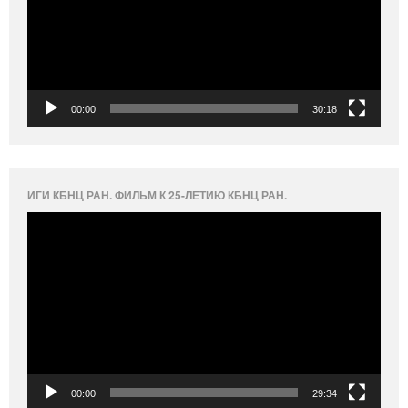
00:00
30:18
ИГИ КБНЦ РАН. ФИЛЬМ К 25-ЛЕТИЮ КБНЦ РАН.
Видеоплеер
00:00
29:34