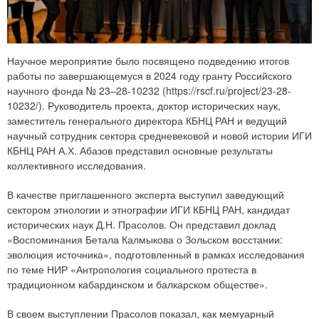
Научное мероприятие было посвящено подведению итогов
работы по завершающемуся в 2024 году гранту Российского
научного фонда № 23–28-10232 (https://rscf.ru/project/23-28-
10232/). Руководитель проекта, доктор исторических наук,
заместитель генерального директора КБНЦ РАН и ведущий
научный сотрудник сектора средневековой и новой истории ИГИ
КБНЦ РАН А.Х. Абазов представил основные результаты
коллективного исследования.
В качестве приглашенного эксперта выступил заведующий
сектором этнологии и этнографии ИГИ КБНЦ РАН, кандидат
исторических наук Д.Н. Прасолов. Он представил доклад
«Воспоминания Бетала Калмыкова о Зольском восстании:
эволюция источника», подготовленный в рамках исследования
по теме НИР «Антропология социального протеста в
традиционном кабардинском и балкарском обществе».
В своем выступлении Прасолов показал, как мемуарный