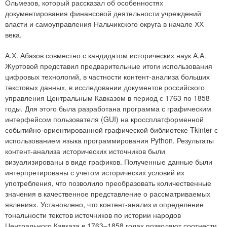
Ольмезов, который рассказал об особенностях
документирования финансовой деятельности учреждений
власти и самоуправления Нальчикского округа в начале ХХ
века.
А.Х. Абазов совместно с кандидатом исторических наук А.А.
Журтовой представил предварительные итоги использования
цифровых технологий, в частности контент-анализа больших
текстовых данных, в исследовании документов российского
управления Центральным Кавказом в период с 1763 по 1858
годы. Для этого была разработана программа с графическим
интерфейсом пользователя (GUI) на кроссплатформенной
событийно-ориентированной графической библиотеке Tkinter с
использованием языка программирования Python. Результаты
контент-анализа исторических источников были
визуализированы в виде графиков. Полученные данные были
интерпретированы с учетом исторических условий их
употребления, что позволило преобразовать количественные
значения в качественное представление о рассматриваемых
явлениях. Установлено, что контент-анализ и определение
тональности текстов источников по истории народов
Центрального Кавказа в 1763–1858 годах позволяют соотнести