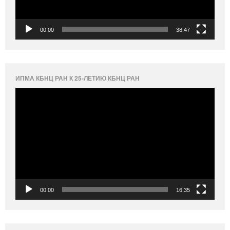
00:00
38:47
ИПМА КБНЦ РАН К 25-ЛЕТИЮ КБНЦ РАН
Видеоплеер
00:00
16:35