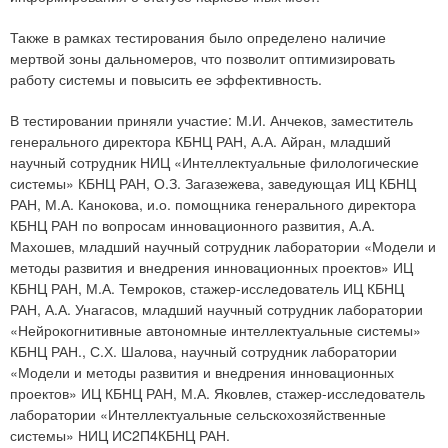
Также в рамках тестирования было определено наличие
мертвой зоны дальномеров, что позволит оптимизировать
работу системы и повысить ее эффективность.
В тестировании приняли участие: М.И. Анчеков, заместитель
генерального директора КБНЦ РАН, А.А. Айран, младший
научный сотрудник НИЦ «Интеллектуальные филологические
системы» КБНЦ РАН, О.З. Загазежева, заведующая ИЦ КБНЦ
РАН, М.А. Канокова, и.о. помощника генерального директора
КБНЦ РАН по вопросам инновационного развития, А.А.
Махошев, младший научный сотрудник лаборатории «Модели и
методы развития и внедрения инновационных проектов» ИЦ
КБНЦ РАН, М.А. Темроков, стажер-исследователь ИЦ КБНЦ
РАН, А.А. Унагасов, младший научный сотрудник лаборатории
«Нейрокогнитивные автономные интеллектуальные системы»
КБНЦ РАН., С.Х. Шалова, научный сотрудник лаборатории
«Модели и методы развития и внедрения инновационных
проектов» ИЦ КБНЦ РАН, М.А. Яковлев, стажер-исследователь
лаборатории «Интеллектуальные сельскохозяйственные
системы» НИЦ ИС2П4КБНЦ РАН.