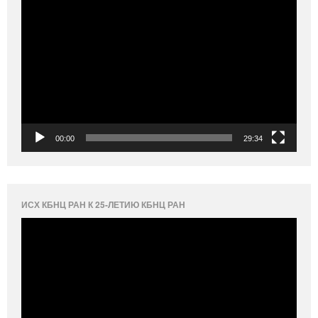
Видеоплеер
00:00
29:34
ИСХ КБНЦ РАН К 25-ЛЕТИЮ КБНЦ РАН
Видеоплеер