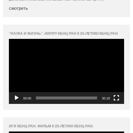
смотреть
“НАУКА И ЖИЗНЬ”. ИИПРУ КБНЦ РАН К 25-ЛЕТИЮ КБНЦ РАН
Видеоплеер
00:00
30:18
ИГИ КБНЦ РАН. ФИЛЬМ К 25-ЛЕТИЮ КБНЦ РАН.