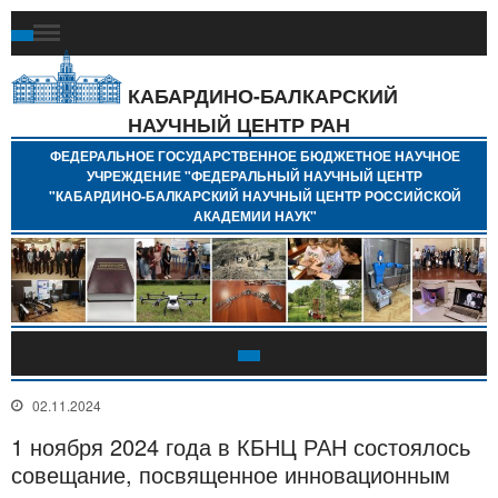
Ф
Г
Б
КАБАРДИНО-БАЛКАРСКИЙ
Н
НАУЧНЫЙ ЦЕНТР РАН
У
"
ФЕДЕРАЛЬНОЕ ГОСУДАРСТВЕННОЕ БЮДЖЕТНОЕ НАУЧНОЕ
Н
УЧРЕЖДЕНИЕ "ФЕДЕРАЛЬНЫЙ НАУЧНЫЙ ЦЕНТР
"
"КАБАРДИНО-БАЛКАРСКИЙ НАУЧНЫЙ ЦЕНТР РОССИЙСКОЙ
Б
АКАДЕМИИ НАУК"
Н
Р
А
02.11.2024
1 ноября 2024 года в КБНЦ РАН состоялось
совещание, посвященное инновационным