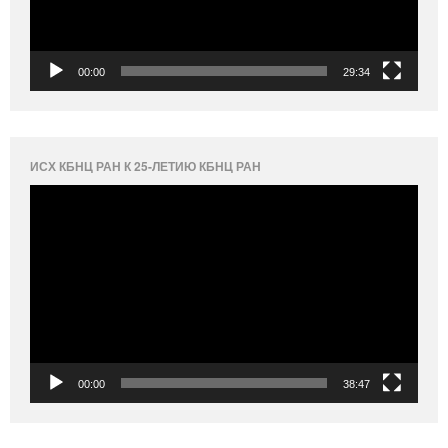
00:00
29:34
ИСХ КБНЦ РАН К 25-ЛЕТИЮ КБНЦ РАН
Видеоплеер
00:00
38:47