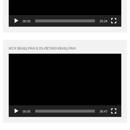
00:00
29:34
ИСХ КБНЦ РАН К 25-ЛЕТИЮ КБНЦ РАН
Видеоплеер
00:00
38:47