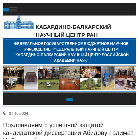
Ф
Г
Б
КАБАРДИНО-БАЛКАРСКИЙ
Н
НАУЧНЫЙ ЦЕНТР РАН
У
"
ФЕДЕРАЛЬНОЕ ГОСУДАРСТВЕННОЕ БЮДЖЕТНОЕ НАУЧНОЕ
Н
УЧРЕЖДЕНИЕ "ФЕДЕРАЛЬНЫЙ НАУЧНЫЙ ЦЕНТР
"
"КАБАРДИНО-БАЛКАРСКИЙ НАУЧНЫЙ ЦЕНТР РОССИЙСКОЙ
Б
АКАДЕМИИ НАУК"
Н
Р
А
31.10.2024
Поздравляем с успешной защитой
кандидатской диссертации Абидову Галимат