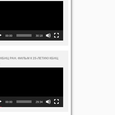
еоплеер
00:00
30:18
 КБНЦ РАН. ФИЛЬМ К 25-ЛЕТИЮ КБНЦ
.
еоплеер
00:00
29:34