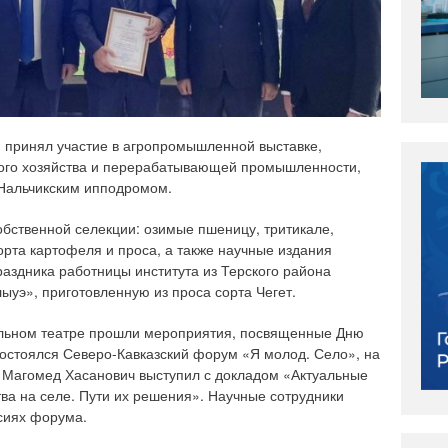
Н принял участие в агропромышленной выставке,
кого хозяйства и перерабатывающей промышленности,
 Нальчикским ипподромом.
обственной селекции: озимые пшеницу, тритикале,
орта картофеля и проса, а также научные издания
раздника работницы института из Терского района
ыуэ», приготовленную из проса сорта Чегет.
льном театре прошли мероприятия, посвященные Дню
состоялся Северо-Кавказский форум «Я молод. Село», на
 Магомед Хасанович выступил с докладом «Актуальные
ва на селе. Пути их решения». Научные сотрудники
ссиях форума.