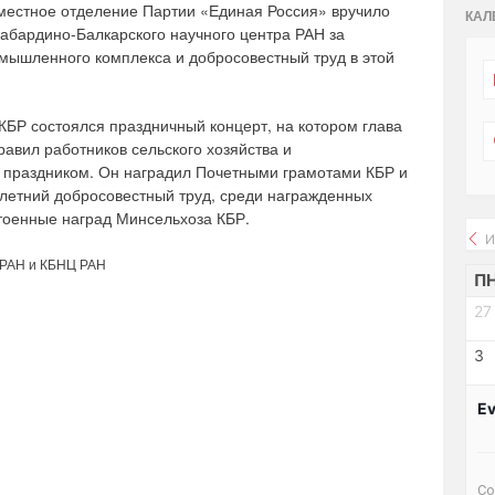
местное отделение Партии «Единая Россия» вручило
КАЛ
Кабардино-Балкарского научного центра РАН за
омышленного комплекса и добросовестный труд в этой
КБР состоялся праздничный концерт, на котором глава
авил работников сельского хозяйства и
праздником. Он наградил Почетными грамотами КБР и
летний добросовестный труд, среди награжденных
стоенные наград Минсельхоза КБР.
И
 РАН и КБНЦ РАН
П
27
3
Ev
Со