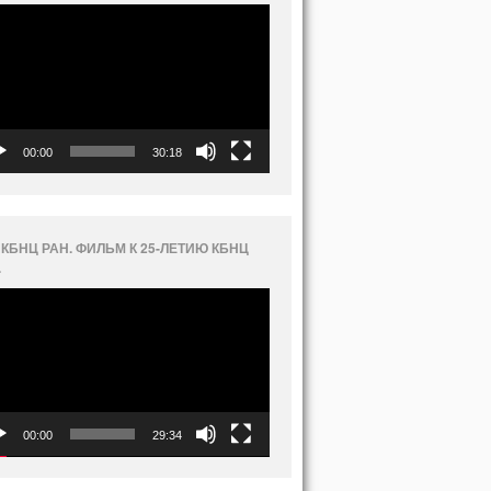
еоплеер
00:00
30:18
 КБНЦ РАН. ФИЛЬМ К 25-ЛЕТИЮ КБНЦ
.
еоплеер
00:00
29:34