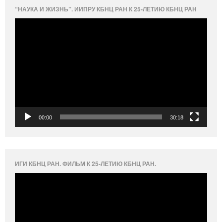
“НАУКА И ЖИЗНЬ”. ИИПРУ КБНЦ РАН К 25-ЛЕТИЮ КБНЦ РАН
Видеоплеер
00:00
30:18
ИГИ КБНЦ РАН. ФИЛЬМ К 25-ЛЕТИЮ КБНЦ РАН.
Видеоплеер