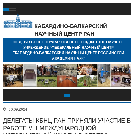
Ф
Г
Б
КАБАРДИНО-БАЛКАРСКИЙ
Н
НАУЧНЫЙ ЦЕНТР РАН
У
"
ФЕДЕРАЛЬНОЕ ГОСУДАРСТВЕННОЕ БЮДЖЕТНОЕ НАУЧНОЕ
Н
УЧРЕЖДЕНИЕ "ФЕДЕРАЛЬНЫЙ НАУЧНЫЙ ЦЕНТР
"
"КАБАРДИНО-БАЛКАРСКИЙ НАУЧНЫЙ ЦЕНТР РОССИЙСКОЙ
Б
АКАДЕМИИ НАУК"
Н
Р
А
30.09.2024
ДЕЛЕГАТЫ КБНЦ РАН ПРИНЯЛИ УЧАСТИЕ В
РАБОТЕ VIII МЕЖДУНАРОДНОЙ