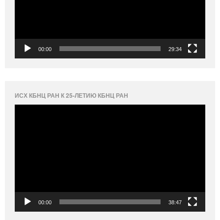
00:00
29:34
ИСХ КБНЦ РАН К 25-ЛЕТИЮ КБНЦ РАН
Видеоплеер
00:00
38:47