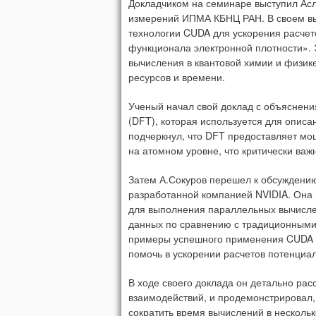
Докладчиком на семинаре выступил Ас
измерений ИПМА КБНЦ РАН. В своем вы
технологии CUDA для ускорения расчет
функционала электронной плотности». Э
вычисления в квантовой химии и физик
ресурсов и времени.
Ученый начал свой доклад с объяснени
(DFT), которая используется для описа
подчеркнул, что DFT предоставляет м
на атомном уровне, что критически ва
Затем А.Сокуров перешел к обсуждению 
разработанной компанией NVIDIA. Она 
для выполнения параллельных вычислен
данных по сравнению с традиционными
примеры успешного применения CUDA в 
помочь в ускорении расчетов потенциа
В ходе своего доклада он детально ра
взаимодействий, и продемонстрировал,
сократить время вычислений в нескольк