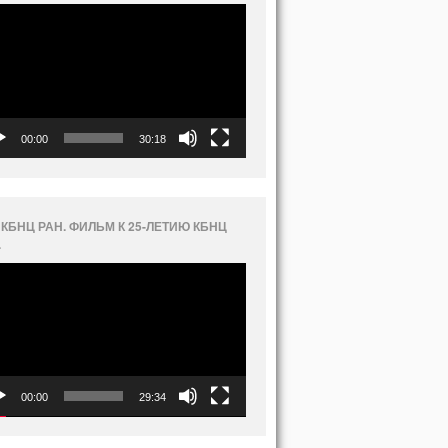
еоплеер
00:00
30:18
 КБНЦ РАН. ФИЛЬМ К 25-ЛЕТИЮ КБНЦ
.
еоплеер
00:00
29:34