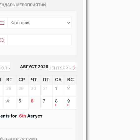
ЕНДАРЬ МЕРОПРИЯТИЙ
АВГУСТ 2026
ЮЛЬ
СЕНТЯБРЬ
Н
ВТ
СР
ЧТ
ПТ
СБ
ВС
28
29
30
31
1
2
4
5
6
7
8
9
ents for
6th
Август
бытия отсутствуют