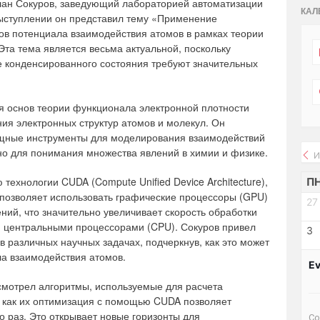
лан Сокуров, заведующий лабораторией автоматизации
КАЛ
ступлении он представил тему «Применение
ов потенциала взаимодействия атомов в рамках теории
та тема является весьма актуальной, поскольку
е конденсированного состояния требуют значительных
я основ теории функционала электронной плотности
ния электронных структур атомов и молекул. Он
ощные инструменты для моделирования взаимодействий
жно для понимания множества явлений в химии и физике.
И
технологии CUDA (Compute Unified Device Architecture),
П
позволяет использовать графические процессоры (GPU)
27
ий, что значительно увеличивает скорость обработки
 центральными процессорами (CPU). Сокуров привел
3
различных научных задачах, подчеркнув, как это может
ла взаимодействия атомов.
Ev
ссмотрел алгоритмы, используемые для расчета
 как их оптимизация с помощью CUDA позволяет
о раз. Это открывает новые горизонты для
Со