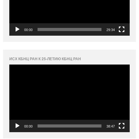
00:00
29:34
ИСХ КБНЦ РАН К 25-ЛЕТИЮ КБНЦ РАН
Видеоплеер
00:00
38:47