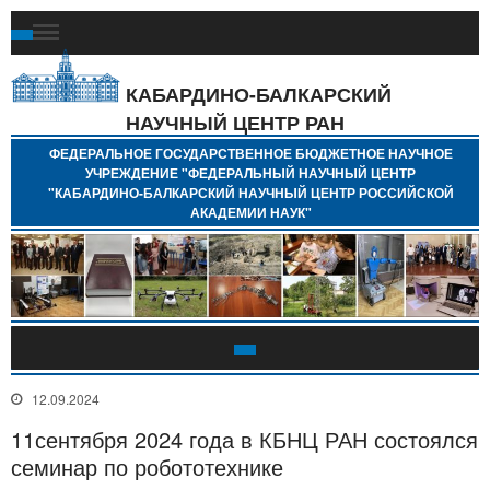
Ф
Г
Б
КАБАРДИНО-БАЛКАРСКИЙ
Н
НАУЧНЫЙ ЦЕНТР РАН
У
"
ФЕДЕРАЛЬНОЕ ГОСУДАРСТВЕННОЕ БЮДЖЕТНОЕ НАУЧНОЕ
Н
УЧРЕЖДЕНИЕ "ФЕДЕРАЛЬНЫЙ НАУЧНЫЙ ЦЕНТР
"
"КАБАРДИНО-БАЛКАРСКИЙ НАУЧНЫЙ ЦЕНТР РОССИЙСКОЙ
Б
АКАДЕМИИ НАУК"
Н
Р
А
12.09.2024
11сентября 2024 года в КБНЦ РАН состоялся
семинар по робототехнике