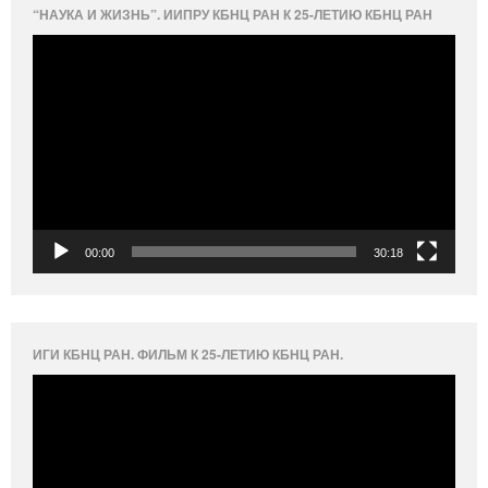
“НАУКА И ЖИЗНЬ”. ИИПРУ КБНЦ РАН К 25-ЛЕТИЮ КБНЦ РАН
Видеоплеер
00:00
30:18
ИГИ КБНЦ РАН. ФИЛЬМ К 25-ЛЕТИЮ КБНЦ РАН.
Видеоплеер