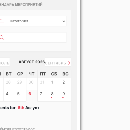
ЕНДАРЬ МЕРОПРИЯТИЙ
АВГУСТ 2026
ЮЛЬ
СЕНТЯБРЬ
Н
ВТ
СР
ЧТ
ПТ
СБ
ВС
28
29
30
31
1
2
4
5
6
7
8
9
ents for
6th
Август
бытия отсутствуют