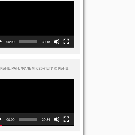
еоплеер
00:00
30:18
 КБНЦ РАН. ФИЛЬМ К 25-ЛЕТИЮ КБНЦ
.
еоплеер
00:00
29:34