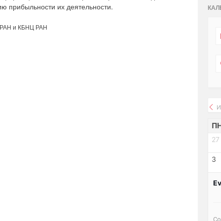
ию прибыльности их деятельности.
КАЛ
 РАН и КБНЦ РАН
И
П
27
3
Ev
Со