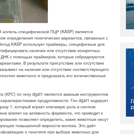
й аллель-специфической ПЦР (KASP) является
ом определения генетических вариантов, связанных с
Метод KASP использует праймеры, специфичные для
нтифицировать наличие или отсутствие конкретных
 ДНК с помощью праймеров, которые гибридизуются
риантами. В результате присутствие или отсутствие
азывает на наличие или отсутствие соответствующего
 генотип животного и предсказать его количественные
та (КРС) по гену dgat1 является важным инструментом
характеристиками продуктивности. Ген dgat1 кодирует
зу 1, который играет ключевую роль в синтезе
не влияет на активность фермента, что приводит к
ирование позволяет определить, какие животные несут
твующие повышенной жирности молока. Это даёт
нформацию о генотипе при выборе животных для