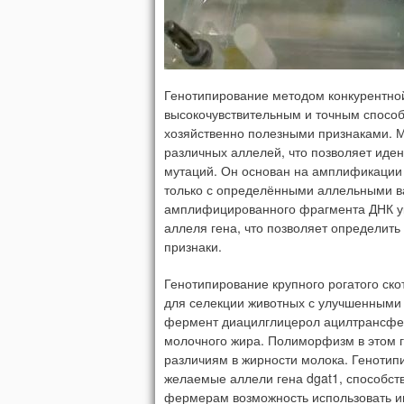
Генотипирование методом конкурентно
высокочувствительным и точным способ
хозяйственно полезными признаками. 
различных аллелей, что позволяет иде
мутаций. Он основан на амплификации
только с определёнными аллельными ва
амплифицированного фрагмента ДНК ук
аллеля гена, что позволяет определить
признаки.
Генотипирование крупного рогатого ско
для селекции животных с улучшенными 
фермент диацилглицерол ацилтрансфера
молочного жира. Полиморфизм в этом ге
различиям в жирности молока. Генотип
желаемые аллели гена dgat1, способс
фермерам возможность использовать и