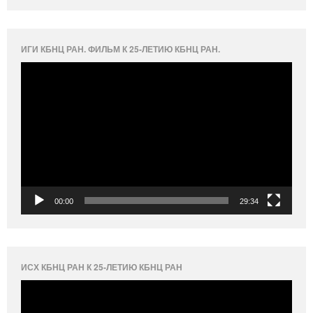
ИГИ КБНЦ РАН. ФИЛЬМ К 25-ЛЕТИЮ КБНЦ РАН.
Видеоплеер
00:00
29:34
ИСХ КБНЦ РАН К 25-ЛЕТИЮ КБНЦ РАН
Видеоплеер