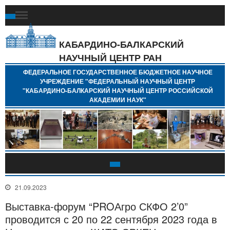
Ф
Г
Б
КАБАРДИНО-БАЛКАРСКИЙ
Н
НАУЧНЫЙ ЦЕНТР РАН
У
"
ФЕДЕРАЛЬНОЕ ГОСУДАРСТВЕННОЕ БЮДЖЕТНОЕ НАУЧНОЕ
Н
УЧРЕЖДЕНИЕ "ФЕДЕРАЛЬНЫЙ НАУЧНЫЙ ЦЕНТР
"
"КАБАРДИНО-БАЛКАРСКИЙ НАУЧНЫЙ ЦЕНТР РОССИЙСКОЙ
Б
АКАДЕМИИ НАУК"
Н
Р
А
21.09.2023
Выставка-форум “PROАгро СКФО 2’0”
проводится с 20 по 22 сентября 2023 года в