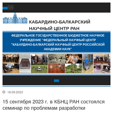
Ф
Г
Б
КАБАРДИНО-БАЛКАРСКИЙ
Н
НАУЧНЫЙ ЦЕНТР РАН
У
"
ФЕДЕРАЛЬНОЕ ГОСУДАРСТВЕННОЕ БЮДЖЕТНОЕ НАУЧНОЕ
Н
УЧРЕЖДЕНИЕ "ФЕДЕРАЛЬНЫЙ НАУЧНЫЙ ЦЕНТР
"
"КАБАРДИНО-БАЛКАРСКИЙ НАУЧНЫЙ ЦЕНТР РОССИЙСКОЙ
Б
АКАДЕМИИ НАУК"
Н
Р
А
18.09.2023
15 сентября 2023 г. в КБНЦ РАН состоялся
семинар по проблемам разработки