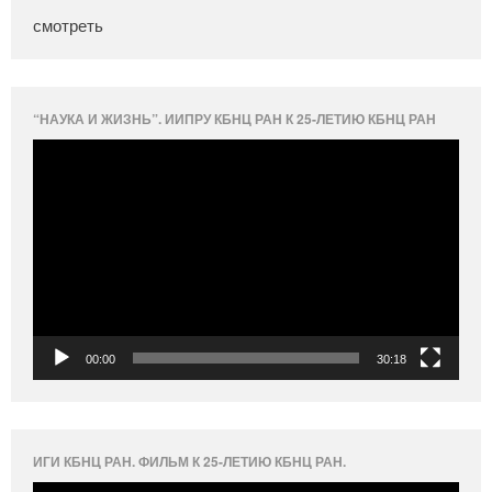
смотреть
“НАУКА И ЖИЗНЬ”. ИИПРУ КБНЦ РАН К 25-ЛЕТИЮ КБНЦ РАН
Видеоплеер
00:00
30:18
ИГИ КБНЦ РАН. ФИЛЬМ К 25-ЛЕТИЮ КБНЦ РАН.