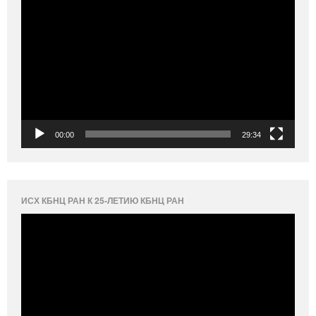
Видеоплеер
00:00
29:34
ИСХ КБНЦ РАН К 25-ЛЕТИЮ КБНЦ РАН
Видеоплеер