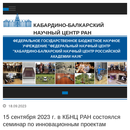
Ф
Г
Б
КАБАРДИНО-БАЛКАРСКИЙ
Н
НАУЧНЫЙ ЦЕНТР РАН
У
"
ФЕДЕРАЛЬНОЕ ГОСУДАРСТВЕННОЕ БЮДЖЕТНОЕ НАУЧНОЕ
Н
УЧРЕЖДЕНИЕ "ФЕДЕРАЛЬНЫЙ НАУЧНЫЙ ЦЕНТР
"
"КАБАРДИНО-БАЛКАРСКИЙ НАУЧНЫЙ ЦЕНТР РОССИЙСКОЙ
Б
АКАДЕМИИ НАУК"
Н
Р
А
18.09.2023
15 сентября 2023 г. в КБНЦ РАН состоялся
семинар по инновационным проектам