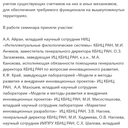
учетом существующих счетчиков на них и иных механизмов,
для обеспечения требуемого функционала на вышеупомянутых
территориях.
В работе семинара приняли участие:
А.А. Айран, младший научный сотрудник НИЦ
«Интеллектуальные филологические системы» КБНЦ РАН, М.И.
Анчеков, заместитель генерального директора КБНЦ РАН, О.З.
Загазежева, заведующая ИЦ КБНЦ РАН, к.э.н., М.А.
Канокова, исполняющая обязанности помощника генерального
директора КБНЦ РАН по вопросам инновационного развития,
К.Ф. Край, заведующая лабораторией «Модели и методы
развития и внедрения инновационных проектов» ИЦ КБНЦ
РАН, А.А. Махошев, младший научный сотрудник
лаборатории «Модели и методы развития и внедрения
инновационных проектов» ИЦ КБНЦ РАН, М.И. Мисостишхова,
младший научный сотрудник лаборатории «Маркетинг
инновационных разработок» ИЦ КБНЦ РАН, З.В. Нагоев,
генеральный директор КБНЦ РАН, М.И. Хаджиева, О.В. Нагоева,
научный сотрудник ИИПРУ КБНЦ РАН, С.Х. Шалова, младший