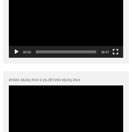
00:00
38:47
ИПМА КБНЦ РАН К 25-ЛЕТИЮ КБНЦ РАН
Видеоплеер