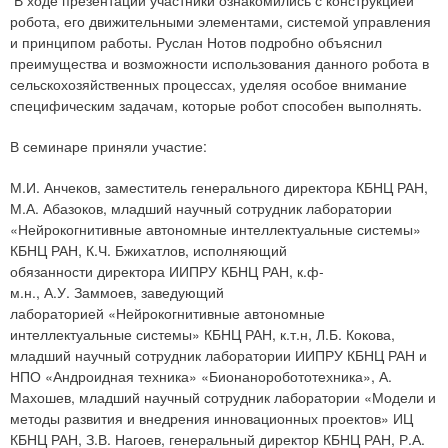
В ходе презентации участники ознакомились с конструкцией
робота, его движительными элементами, системой управления
и принципом работы. Руслан Нотов подробно объяснил
преимущества и возможности использования данного робота в
сельскохозяйственных процессах, уделяя особое внимание
специфическим задачам, которые робот способен выполнять.
В семинаре приняли участие:
М.И. Анчеков, заместитель генерального директора КБНЦ РАН,
М.А. Абазоков, младший научный сотрудник лаборатории
«Нейрокогнитивные автономные интеллектуальные системы»
КБНЦ РАН, К.Ч. Бжихатлов, исполняющий
обязанности директора ИИПРУ КБНЦ РАН, к.ф-
м.н., А.У. Заммоев, заведующий
лабораторией «Нейрокогнитивные автономные
интеллектуальные системы» КБНЦ РАН, к.т.н, Л.Б. Кокова,
младший научный сотрудник лаборатории ИИПРУ КБНЦ РАН и
НПО «Андроидная техника» «Бионаноробототехника», А.
Махошев, младший научный сотрудник лаборатории «Модели и
методы развития и внедрения инновационных проектов» ИЦ
КБНЦ РАН, З.В. Нагоев, генеральный директор КБНЦ РАН, Р.А.