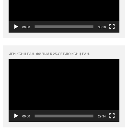
00:00
30:18
ИГИ КБНЦ РАН. ФИЛЬМ К 25-ЛЕТИЮ КБНЦ РАН.
Видеоплеер
00:00
29:34