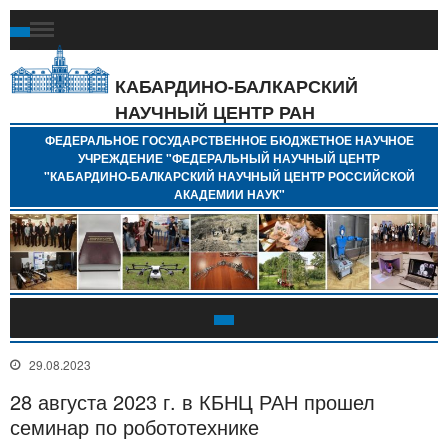
Ф
Г
Б
КАБАРДИНО-БАЛКАРСКИЙ
Н
НАУЧНЫЙ ЦЕНТР РАН
У
"
ФЕДЕРАЛЬНОЕ ГОСУДАРСТВЕННОЕ БЮДЖЕТНОЕ НАУЧНОЕ
Н
УЧРЕЖДЕНИЕ "ФЕДЕРАЛЬНЫЙ НАУЧНЫЙ ЦЕНТР
"
"КАБАРДИНО-БАЛКАРСКИЙ НАУЧНЫЙ ЦЕНТР РОССИЙСКОЙ
Б
АКАДЕМИИ НАУК"
Н
Р
А
29.08.2023
28 августа 2023 г. в КБНЦ РАН прошел
семинар по робототехнике