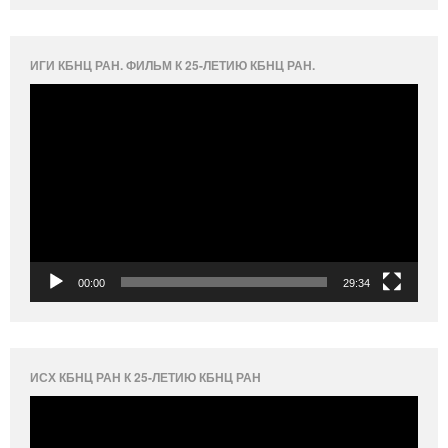
ИГИ КБНЦ РАН. ФИЛЬМ К 25-ЛЕТИЮ КБНЦ РАН.
Видеоплеер
00:00
29:34
ИСХ КБНЦ РАН К 25-ЛЕТИЮ КБНЦ РАН
Видеоплеер