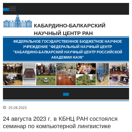
Ф
Г
Б
КАБАРДИНО-БАЛКАРСКИЙ
Н
НАУЧНЫЙ ЦЕНТР РАН
У
"
ФЕДЕРАЛЬНОЕ ГОСУДАРСТВЕННОЕ БЮДЖЕТНОЕ НАУЧНОЕ
Н
УЧРЕЖДЕНИЕ "ФЕДЕРАЛЬНЫЙ НАУЧНЫЙ ЦЕНТР
"
"КАБАРДИНО-БАЛКАРСКИЙ НАУЧНЫЙ ЦЕНТР РОССИЙСКОЙ
Б
АКАДЕМИИ НАУК"
Н
Р
А
25.08.2023
24 августа 2023 г. в КБНЦ РАН состоялся
семинар по компьютерной лингвистике