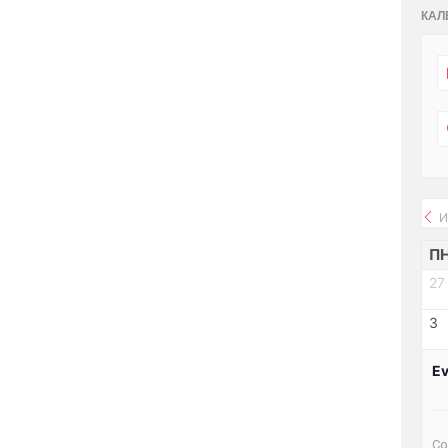
КАЛ
И
П
27
3
Ev
Со