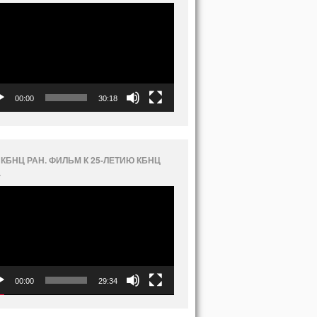
еоплеер
00:00
30:18
 КБНЦ РАН. ФИЛЬМ К 25-ЛЕТИЮ КБНЦ
.
еоплеер
00:00
29:34