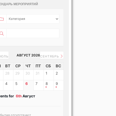
ЕНДАРЬ МЕРОПРИЯТИЙ
АВГУСТ 2026
ЮЛЬ
СЕНТЯБРЬ
Н
ВТ
СР
ЧТ
ПТ
СБ
ВС
28
29
30
31
1
2
4
5
6
7
8
9
ents for
6th
Август
бытия отсутствуют