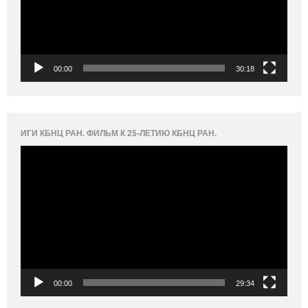
00:00
30:18
ИГИ КБНЦ РАН. ФИЛЬМ К 25-ЛЕТИЮ КБНЦ РАН.
Видеоплеер
00:00
29:34