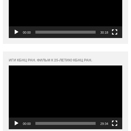
00:00
30:18
ИГИ КБНЦ РАН. ФИЛЬМ К 25-ЛЕТИЮ КБНЦ РАН.
Видеоплеер
00:00
29:34