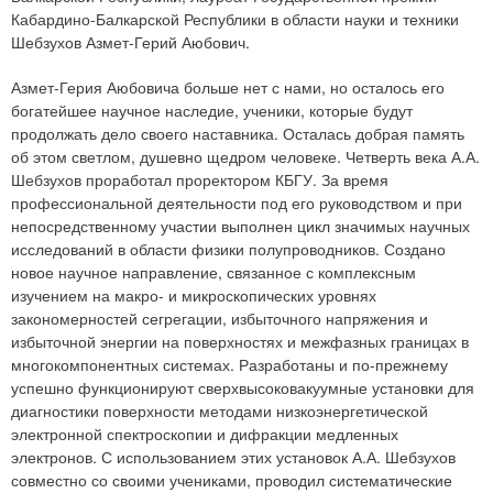
Кабардино-Балкарской Республики в области науки и техники
Шебзухов Азмет-Герий Аюбович.
Азмет-Герия Аюбовича больше нет с нами, но осталось его
богатейшее научное наследие, ученики, которые будут
продолжать дело своего наставника. Осталась добрая память
об этом светлом, душевно щедром человеке. Четверть века А.А.
Шебзухов проработал проректором КБГУ. За время
профессиональной деятельности под его руководством и при
непосредственному участии выполнен цикл значимых научных
исследований в области физики полупроводников. Создано
новое научное направление, связанное с комплексным
изучением на макро- и микроскопических уровнях
закономерностей сегрегации, избыточного напряжения и
избыточной энергии на поверхностях и межфазных границах в
многокомпонентных системах. Разработаны и по-прежнему
успешно функционируют сверхвысоковакуумные установки для
диагностики поверхности методами низкоэнергетической
электронной спектроскопии и дифракции медленных
электронов. С использованием этих установок А.А. Шебзухов
совместно со своими учениками, проводил систематические