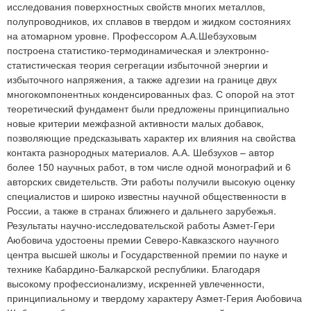
исследования поверхностных свойств многих металлов,
полупроводников, их сплавов в твердом и жидком состояниях
на атомарном уровне. Профессором А.А.Шебзуховым
построена статистико-термодинамическая и электронно-
статистическая теория сегрегации избыточной энергии и
избыточного напряжения, а также адгезии на границе двух
многокомпонентных конденсированных фаз. С опорой на этот
теоретический фундамент были предложены принципиально
новые критерии межфазной активности малых добавок,
позволяющие предсказывать характер их влияния на свойства
контакта разнородных материалов. А.А. Шебзухов – автор
более 150 научных работ, в том числе одной монографий и 6
авторских свидетельств. Эти работы получили высокую оценку
специалистов и широко известны научной общественности в
России, а также в странах ближнего и дальнего зарубежья.
Результаты научно-исследовательской работы Азмет-Гери
Аюбовича удостоены премии Северо-Кавказского научного
центра высшей школы и Государственной премии по науке и
технике Кабардино-Балкарской республики. Благодаря
высокому профессионализму, искренней увлеченности,
принципиальному и твердому характеру Азмет-Герия Аюбовича