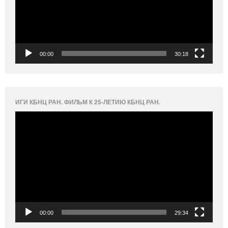
00:00
30:18
ИГИ КБНЦ РАН. ФИЛЬМ К 25-ЛЕТИЮ КБНЦ РАН.
Видеоплеер
00:00
29:34