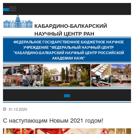
Ф
Г
Б
КАБАРДИНО-БАЛКАРСКИЙ
Н
НАУЧНЫЙ ЦЕНТР РАН
У
"
ФЕДЕРАЛЬНОЕ ГОСУДАРСТВЕННОЕ БЮДЖЕТНОЕ НАУЧНОЕ
Н
УЧРЕЖДЕНИЕ "ФЕДЕРАЛЬНЫЙ НАУЧНЫЙ ЦЕНТР
"
"КАБАРДИНО-БАЛКАРСКИЙ НАУЧНЫЙ ЦЕНТР РОССИЙСКОЙ
Б
АКАДЕМИИ НАУК"
Н
Р
А
31.12.2020
С наступающим Новым 2021 годом!