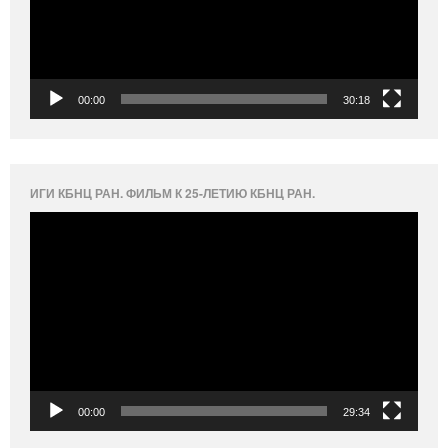
00:00
30:18
ИГИ КБНЦ РАН. ФИЛЬМ К 25-ЛЕТИЮ КБНЦ РАН.
Видеоплеер
00:00
29:34