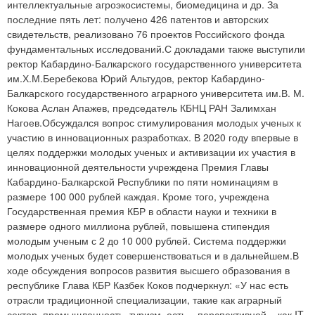
интеллектуальные агроэкосистемы, биомедицина и др. За
последние пять лет: получено 426 патентов и авторских
свидетельств, реализовано 76 проектов Российского фонда
фундаментальных исследований.С докладами также выступили
ректор Кабардино-Балкарского государственного университета
им.Х.М.Беребекова Юрий Альтудов, ректор Кабардино-
Балкарского государственного аграрного университета им.В. М.
Кокова Аслан Апажев, председатель КБНЦ РАН Залимхан
Нагоев.Обсуждался вопрос стимулирования молодых ученых к
участию в инновационных разработках. В 2020 году впервые в
целях поддержки молодых ученых и активизации их участия в
инновационной деятельности учреждена Премия Главы
Кабардино-Балкарской Республики по пяти номинациям в
размере 100 000 рублей каждая. Кроме того, учреждена
Государственная премия КБР в области науки и техники в
размере одного миллиона рублей, повышена стипендия
молодым ученым с 2 до 10 000 рублей. Система поддержки
молодых ученых будет совершенствоваться и в дальнейшем.В
ходе обсуждения вопросов развития высшего образования в
республике Глава КБР Казбек Коков подчеркнул: «У нас есть
отрасли традиционной специализации, такие как аграрный
сектор, промышленность, туризм, есть – перспективной – как IT-