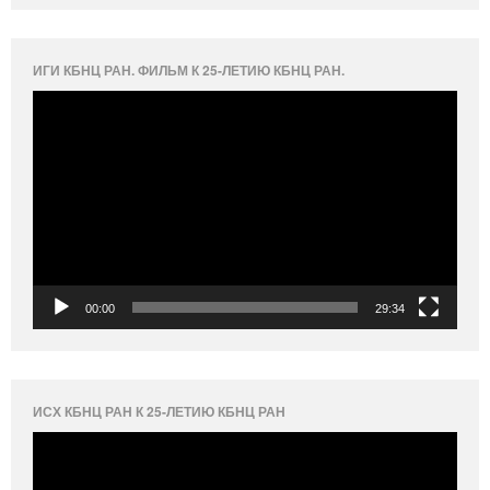
ИГИ КБНЦ РАН. ФИЛЬМ К 25-ЛЕТИЮ КБНЦ РАН.
Видеоплеер
00:00
29:34
ИСХ КБНЦ РАН К 25-ЛЕТИЮ КБНЦ РАН
Видеоплеер