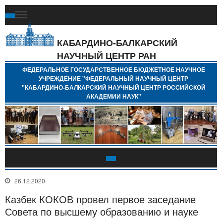
Ф
Г
Б
КАБАРДИНО-БАЛКАРСКИЙ
Н
НАУЧНЫЙ ЦЕНТР РАН
У
"
ФЕДЕРАЛЬНОЕ ГОСУДАРСТВЕННОЕ БЮДЖЕТНОЕ НАУЧНОЕ
Н
УЧРЕЖДЕНИЕ "ФЕДЕРАЛЬНЫЙ НАУЧНЫЙ ЦЕНТР
"
"КАБАРДИНО-БАЛКАРСКИЙ НАУЧНЫЙ ЦЕНТР РОССИЙСКОЙ
Б
АКАДЕМИИ НАУК"
Н
Р
А
26.12.2020
Казбек КОКОВ провел первое заседание
Совета по высшему образованию и науке