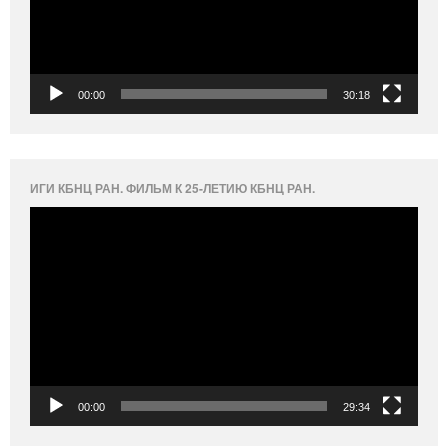
00:00
30:18
ИГИ КБНЦ РАН. ФИЛЬМ К 25-ЛЕТИЮ КБНЦ РАН.
Видеоплеер
00:00
29:34