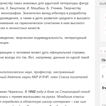
рчеству таких знаковых для адыгской литературы фигур
КАЛ
ков, Х. Бештоков, И. Машбаш, Б. Утижев. Творчеству
 монографии. Значителен вклад юбиляра в разработку
уроведения, а также в дело развития среднего и высшего
внимание на гармоническое сочетание в нем высокого
ии и личностных качеств.
ведение, творческая индивидуальность, литературный
люция.
И
рмацию о человеке может дать официальная справка,
е всегда это так. Вот, например, данные из одной такой
П
27
илологических наук, профессор, заслуженный
3
ный деятель науки КБР И КЧР, член Союза писателей
Ev
чаево-Черкесии. В
1942
году в боях за Сталинград погиб
алась с тремя малышами на руках. Младшие классы
л определен в областную школу-интернат – как сын
Со