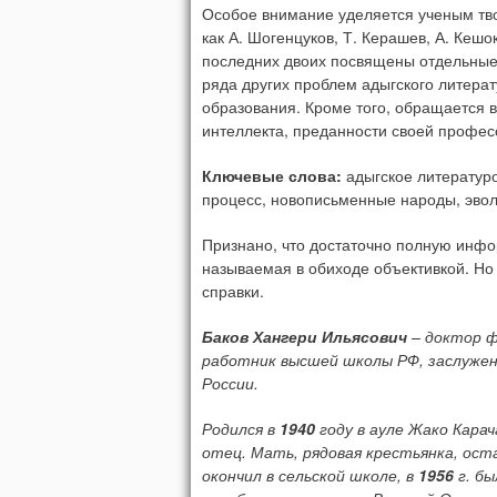
Особое внимание уделяется ученым тво
как А. Шогенцуков, Т. Керашев, А. Кешо
последних двоих посвящены отдельные
ряда других проблем адыгского литерат
образования. Кроме того, обращается 
интеллекта, преданности своей професс
Ключевые слова:
адыгское литературо
процесс, новописьменные народы, эво
Признано, что достаточно полную инфо
называемая в обиходе объективкой. Но н
справки.
Баков Хангери Ильясович
– доктор ф
работник высшей школы РФ, заслужен
России.
Родился в
1940
году в ауле Жако Кара
отец. Мать, рядовая крестьянка, ост
окончил в сельской школе, в
1956
г. бы