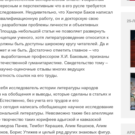
тересным и перспективным что в его русле требуется
сследования. Неудивительно, что Хангери Баков написал
 квалификационную работу, он и докторскую свою
25-
м разработкам проблемы личности и объективных
 Площадь небольшой статьи не позволяет развернуть
нцепции ученого, хотя литературоведение относится к
олжны быть доступны широкому кругу читателей. Да и
ет и не быть. Достаточно отметить главное – что
, выработанные профессором Х.И. Баковым, признаны
течественной гуманитаристике. Свидетельство тому –
 научно-оценочные отзывы многих ведущих
отность ссылок на его труды.
ебя исследователь истории литературы народов
ы на обобщения и выводы, которые сделаны в статьях и
стественно, без учета его трудов и его
о сегодня написать обобщающее научное исследование
иональной литературы. Невозможно также без апелляции
е творчество таких корифеев адыгской и кавказской
екмурза Пачев, Тембот Керашев, Алим Кешоков, Алим
ов, Борис Утижев и целый ряд других знаковых фигур.
АРХ