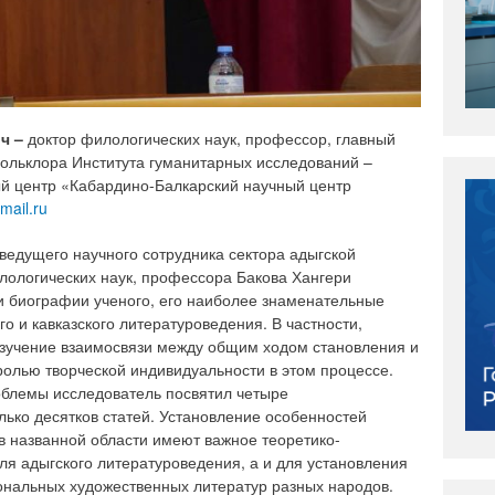
ич –
доктор филологических наук, профессор, главный
фольклора Института гуманитарных исследований –
 центр «Кабардино-Балкарский научный центр
ail.ru
едущего научного сотрудника сектора адыгской
лологических наук, профессора Бакова Хангери
и биографии ученого, его наиболее знаменательные
го и кавказского литературоведения. В частности,
изучение взаимосвязи между общим ходом становления и
олью творческой индивидуальности в этом процессе.
облемы исследователь посвятил четыре
ко десятков статей. Установление особенностей
в названной области имеют важное теоретико-
ля адыгского литературоведения, а и для установления
ональных художественных литератур разных народов.