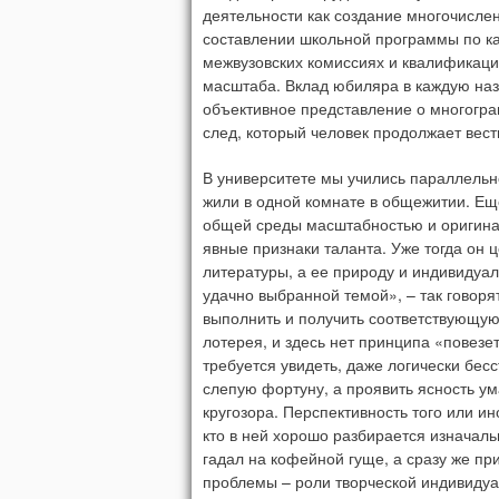
деятельности как создание многочисле
составлении школьной программы по ка
межвузовских комиссиях и квалификаци
масштаба. Вклад юбиляра в каждую наз
объективное представление о многогра
след, который человек продолжает вес
В университете мы учились параллельно,
жили в одной комнате в общежитии. Ещ
общей среды масштабностью и оригинал
явные признаки таланта. Уже тогда он 
литературы, а ее природу и индивидуал
удачно выбранной темой», – так говорят
выполнить и получить соответствующую 
лотерея, и здесь нет принципа «повезет
требуется увидеть, даже логически бесс
слепую фортуну, а проявить ясность ум
кругозора. Перспективность того или ин
кто в ней хорошо разбирается изначаль
гадал на кофейной гуще, а сразу же п
проблемы – роли творческой индивидуа