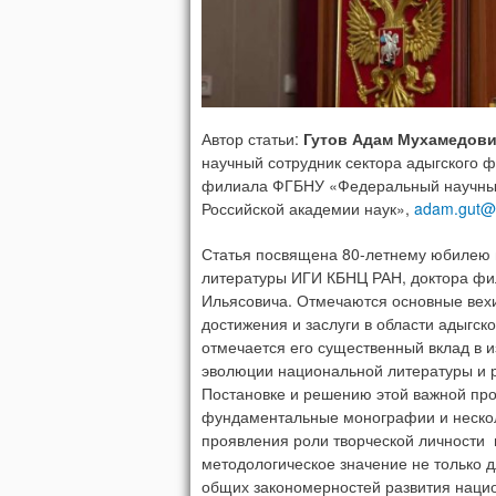
Автор статьи:
Гутов Адам Мухамедов
научный сотрудник сектора адыгского 
филиала ФГБНУ «Федеральный научный
Российской академии наук»,
adam.gut@m
Статья посвящена 80-летнему юбилею в
литературы ИГИ КБНЦ РАН, доктора фи
Ильясовича. Отмечаются основные вех
достижения и заслуги в области адыгско
отмечается его существенный вклад в 
эволюции национальной литературы и р
Постановке и решению этой важной пр
фундаментальные монографии и несколь
проявления роли творческой личности 
методологическое значение не только д
общих закономерностей развития наци