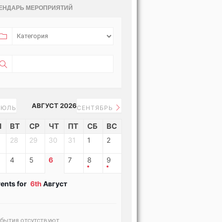
ЕНДАРЬ МЕРОПРИЯТИЙ
АВГУСТ 2026
ЮЛЬ
СЕНТЯБРЬ
Н
ВТ
СР
ЧТ
ПТ
СБ
ВС
28
29
30
31
1
2
4
5
6
7
8
9
ents for
6th
Август
бытия отсутствуют