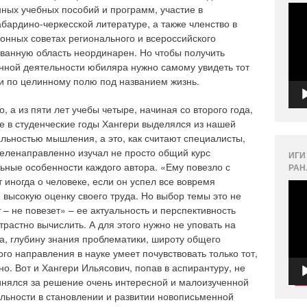
Вид
нных учебных пособий и программ, участие в
бардино-черкесской литературе, а также членство в
онных советах регионального и всероссийского
ванную область неординарен. Но чтобы получить
нной деятельности юбиляра нужно самому увидеть тот
ти по целинному полю под названием жизнь.
 а из пяти лет учебы четыре, начиная со второго года,
е в студенческие годы Хангери выделялся из нашей
ьностью мышления, а это, как считают специалисты,
целенаправленно изучал не просто общий курс
ИГИ
ьные особенности каждого автора. «Ему повезло с
РАН
 иногда о человеке, если он успел все вовремя
Вид
высокую оценку своего труда. Но выбор темы это не
 – не повезет» – ее актуальность и перспективность
трастно вычислить. А для этого нужно не уповать на
а, глубину знания проблематики, широту общего
ого направления в науке умеет почувствовать только тот,
но. Вот и Хангери Ильясович, попав в аспирантуру, не
ринялся за решение очень интересной и малоизученной
льности в становлении и развитии новописьменной