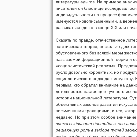
литературы адыгов. На примере анализа
писателей он блестяще исследовал осн
индивидуальности на процесс фактическ
именуются новописьменными, а вернее
развиваться где-то в конце ХIХ или нач
Сказать по правде, отечественное лите
эстетическая теория, несколько десяти
обусловленного без всякой меры жестко
называемой формационной теории и ее
«социалистический реализм». Предлож
русло довольно корректных, но продукт
социологического подхода к искусству. 
первым, кто обратил внимание на данно
дотошностью настоящего ученого иссл
истории национальной литературы. Сут
объективных законов развития искусств
письменными традициями, и тех, котор
недавно. Но при этом особое внимани
время выдвигает достойных его лично
решающую роль в выборе путей эволюц
видов вообще и даже всего общества