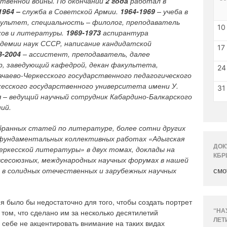
твенной войны. По окончании
2 года
работал в
1964 –
служба в Советской Армии.
1964-1969
– учеба в
ультет, специальность – филолог, преподаватель
10
ыков и литературы.
1969-1973
аспирантура
емии наук СССР, написание кандидатской
17
3-2004
– ассистент, преподаватель, далее
р, заведующий кафедрой, декан факультета,
24
аево-Черкесского государственного педагогического
кесского государственного университета имени У.
31
я – ведущий научный сотрудник Кабардино-Балкарского
ий.
бранных статей по литературе, более сотни других
в фундаментальных коллективных работах «Адыгская
ДОК
еркесской литературы» в двух томах, доклады на
КБР
 всесоюзных, международных научных форумах в нашей
смо
и в солидных отечественных и зарубежных научных
 было бы недостаточно для того, чтобы создать портрет
“НА
 том, что сделано им за несколько десятилетий
ЛЕТ
 себе не акцентировать внимание на таких видах