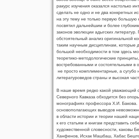
ракурс изучения оказался настолько ин
сделать не одно и не два конкретных и
на эту тему не только первую большую
посвятил дальнейшим и более глубоки
законов эволюции адыгских литератур.
обстоятельный анализ оригинальной ко
таким научным дисциплинам, которые д
большой необходимости в том здесь мож
теоретико-методологические принципы
востребованными и состоятельными в о
не просто комплиментарные, а сугубо
литературоведов страны и высокая част
В наше время редко какой уважающий с
Северного Кавказа обходится без опор
монографиях профессора Х.И. Бакова. Е
основополагающих выводов невозможн
в области истории и теории нашей нац
к его статьям и книгам представить себ
художественной словесности, каковы Б
Ханфенов, Исхак Машбаш, Хабас Бешток