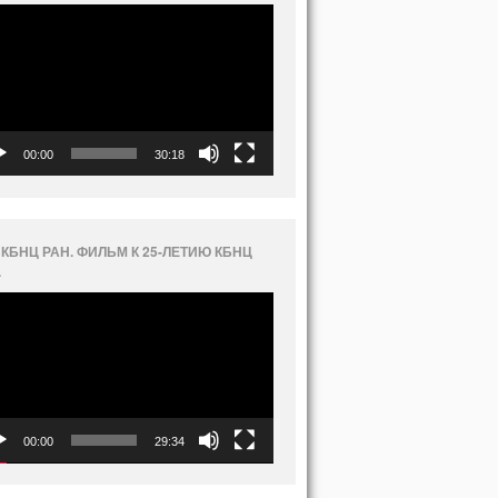
еоплеер
00:00
30:18
 КБНЦ РАН. ФИЛЬМ К 25-ЛЕТИЮ КБНЦ
.
еоплеер
00:00
29:34