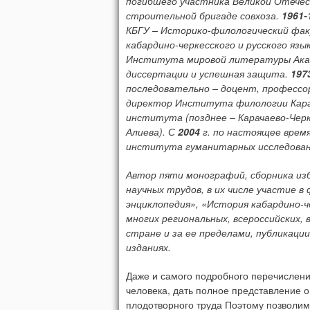
погибшего участника Великой Отечес
строительной бригаде совхоза.
1961-
КБГУ – Историко-филологический фак
кабардино-черкесского и русского яз
Института мировой литературы Акад
диссертации и успешная защита.
197
последовательно – доцент, профессо
директор Института филологии Карач
института (позднее – Карачаево-Чер
Алиева). С
2004
г. по настоящее врем
института гуманитарных исследован
Автор пяти монографий, сборника из
научных трудов, в их числе участие 
энциклопедия», «История кабардино-ч
многих региональных, всероссийских,
стране и за ее пределами, публикаци
изданиях.
Даже и самого подробного перечисления
человека, дать полное представление о
плодотворного труда Поэтому позволим