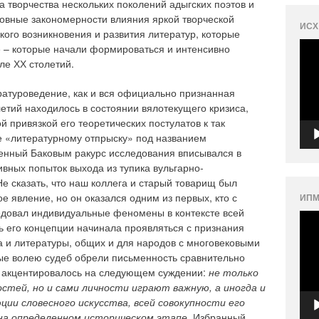
 творчества нескольких поколений адыгских поэтов и
овные закономерности влияния яркой творческой
ИСХ
ого возникновения и развития литератур, которые
Вид
 – которые начали формироваться и интенсивно
але ХХ столетий.
ратуроведение, как и вся официально признанная
летий находилось в состоянии вялотекущего кризиса,
й привязкой его теоретических постулатов к так
 «литературному отпрыску» под названием
енный Баковым ракурс исследования вписывался в
ивных попыток выхода из тупика вульгарно-
Не сказать, что наш коллега и старый товарищ был
е явление, но он оказался одним из первых, кто с
ИПМ
едовал индивидуальные феномены в контексте всей
Вид
ь его концепции начинала проявляться с признания
а и литературы, общих и для народов с многовековыми
ые волею судеб обрели письменность сравнительно
е акцентировалось на следующем суждении:
не только
стей, но и сами личности играют важную, а иногда и
ии словесного искусства, всей совокупности его
 на определенном историческом этапе
. Избранный