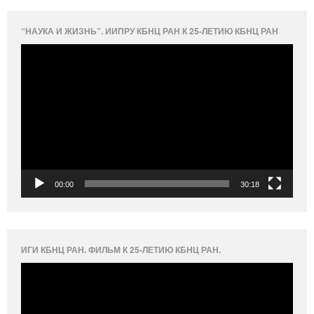
“НАУКА И ЖИЗНЬ”. ИИПРУ КБНЦ РАН К 25-ЛЕТИЮ КБНЦ РАН
Видеоплеер
00:00
30:18
ИГИ КБНЦ РАН. ФИЛЬМ К 25-ЛЕТИЮ КБНЦ РАН.
Видеоплеер