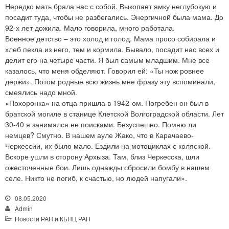
Нередко мать брала нас с собой. Выкопает ямку неглубокую и
посадит туда, чтобы не разбегались. Энергичной была мама. До
92-х лет дожила. Мало говорила, много работала.
Военное детство – это холод и голод. Мама просо собирала и
хлеб пекла из него, тем и кормила. Бывало, посадит нас всех и
делит его на четыре части. Я был самым младшим. Мне все
казалось, что меня обделяют. Говорил ей: «Ты нож ровнее
держи». Потом родные всю жизнь мне фразу эту вспоминали,
смеялись надо мной.
«Похоронка» на отца пришла в 1942-ом. Погребен он был в
братской могиле в станице Клетской Волгоградской области. Лет
30-40 я занимался ее поисками. Безуспешно. Помню ли
немцев? Смутно. В нашем ауле Жако, что в Карачаево-
Черкессии, их было мало. Ездили на мотоциклах с коляской.
Вскоре ушли в сторону Архыза. Там, близ Черкесска, шли
ожесточенные бои. Лишь однажды сбросили бомбу в нашем
селе. Никто не погиб, к счастью, но людей напугали».
08.05.2020
Admin
Новости РАН и КБНЦ РАН