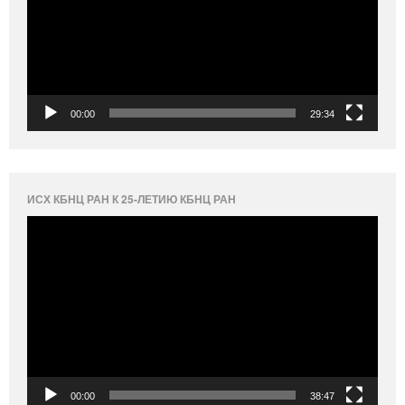
00:00
29:34
ИСХ КБНЦ РАН К 25-ЛЕТИЮ КБНЦ РАН
Видеоплеер
00:00
38:47