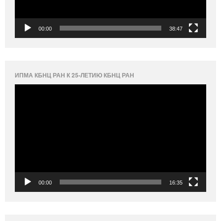
00:00
38:47
ИПМА КБНЦ РАН К 25-ЛЕТИЮ КБНЦ РАН
Видеоплеер
00:00
16:35