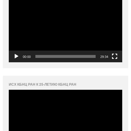
Видеоплеер
00:00
29:34
ИСХ КБНЦ РАН К 25-ЛЕТИЮ КБНЦ РАН
Видеоплеер