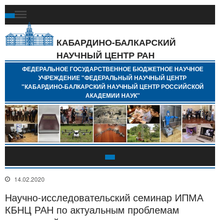
Ф
Г
Б
КАБАРДИНО-БАЛКАРСКИЙ
Н
НАУЧНЫЙ ЦЕНТР РАН
У
"
ФЕДЕРАЛЬНОЕ ГОСУДАРСТВЕННОЕ БЮДЖЕТНОЕ НАУЧНОЕ
Н
УЧРЕЖДЕНИЕ "ФЕДЕРАЛЬНЫЙ НАУЧНЫЙ ЦЕНТР
"
"КАБАРДИНО-БАЛКАРСКИЙ НАУЧНЫЙ ЦЕНТР РОССИЙСКОЙ
Б
АКАДЕМИИ НАУК"
Н
Р
А
14.02.2020
Научно-исследовательский семинар ИПМА
КБНЦ РАН по актуальным проблемам