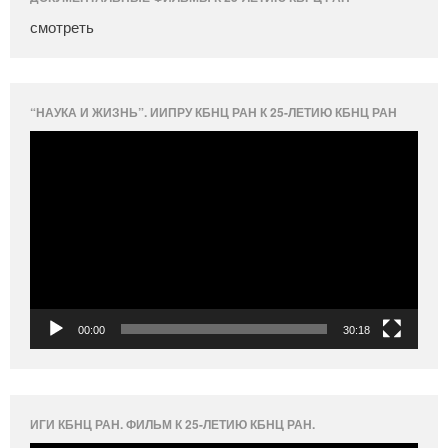
смотреть
“НАУКА И ЖИЗНЬ”. ИИПРУ КБНЦ РАН К 25-ЛЕТИЮ КБНЦ РАН
Видеоплеер
00:00
30:18
ИГИ КБНЦ РАН. ФИЛЬМ К 25-ЛЕТИЮ КБНЦ РАН.