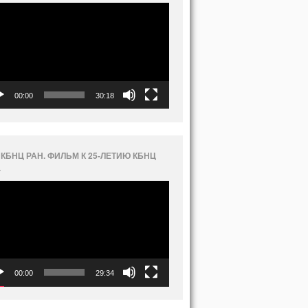
еоплеер
00:00
30:18
 КБНЦ РАН. ФИЛЬМ К 25-ЛЕТИЮ КБНЦ
.
еоплеер
00:00
29:34