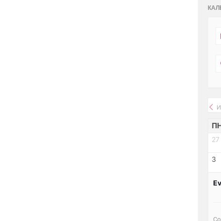
КАЛ
И
П
27
3
Ev
Со