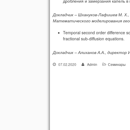
дробления и замерзания капель в 
Докладчик – Шхануков-Лафишев М. Х.,
Математического моделирования гео
Temporal second order difference sc
fractional sub-diffusion equations.
Докладчик – Алиханов А.А., директор
07.02.2020
Admin
Семинары