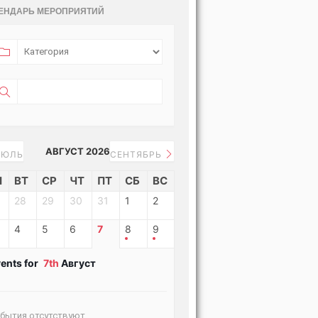
ЕНДАРЬ МЕРОПРИЯТИЙ
АВГУСТ 2026
ЮЛЬ
СЕНТЯБРЬ
Н
ВТ
СР
ЧТ
ПТ
СБ
ВС
28
29
30
31
1
2
4
5
6
7
8
9
ents for
7th
Август
бытия отсутствуют