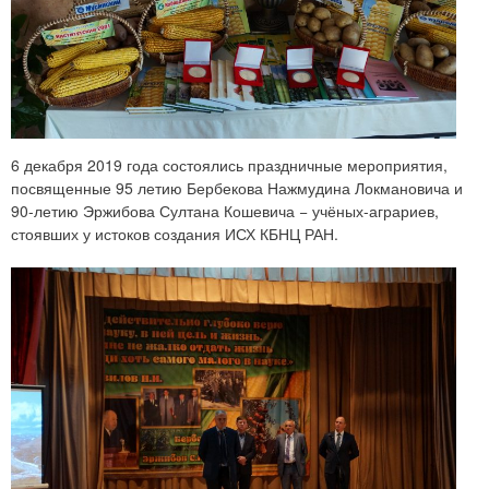
6 декабря 2019 года состоялись праздничные мероприятия,
посвященные 95 летию Бербекова Нажмудина Локмановича и
90-летию Эржибова Султана Кошевича − учёных-аграриев,
стоявших у истоков создания ИСХ КБНЦ РАН.