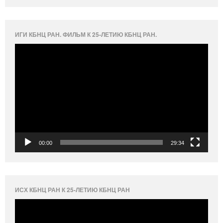
ИГИ КБНЦ РАН. ФИЛЬМ К 25-ЛЕТИЮ КБНЦ РАН.
Видеоплеер
00:00
29:34
ИСХ КБНЦ РАН К 25-ЛЕТИЮ КБНЦ РАН
Видеоплеер