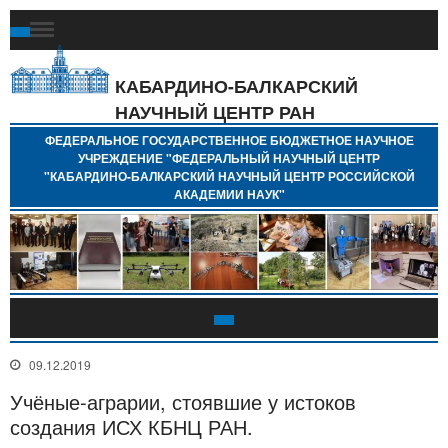
Ф
Г
Б
КАБАРДИНО-БАЛКАРСКИЙ
Н
НАУЧНЫЙ ЦЕНТР РАН
У
"
ФЕДЕРАЛЬНОЕ ГОСУДАРСТВЕННОЕ БЮДЖЕТНОЕ НАУЧНОЕ
Н
УЧРЕЖДЕНИЕ "ФЕДЕРАЛЬНЫЙ НАУЧНЫЙ ЦЕНТР
"
"КАБАРДИНО-БАЛКАРСКИЙ НАУЧНЫЙ ЦЕНТР РОССИЙСКОЙ
Б
АКАДЕМИИ НАУК"
Н
Р
А
09.12.2019
Учёные-аграрии, стоявшие у истоков
создания ИСХ КБНЦ РАН.