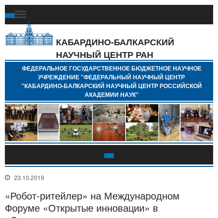
Ф
Г
Б
КАБАРДИНО-БАЛКАРСКИЙ
Н
НАУЧНЫЙ ЦЕНТР РАН
У
"
ФЕДЕРАЛЬНОЕ ГОСУДАРСТВЕННОЕ БЮДЖЕТНОЕ НАУЧНОЕ
Н
УЧРЕЖДЕНИЕ "ФЕДЕРАЛЬНЫЙ НАУЧНЫЙ ЦЕНТР
"
"КАБАРДИНО-БАЛКАРСКИЙ НАУЧНЫЙ ЦЕНТР РОССИЙСКОЙ
Б
АКАДЕМИИ НАУК"
Н
Р
А
23.10.2019
«Робот-ритейлер» на Международном
Форуме «Открытые инновации» в