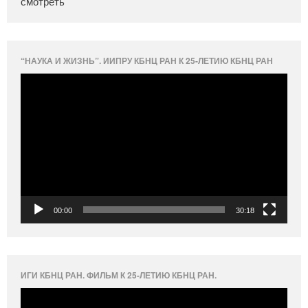
смотреть
“НАУКА И ЖИЗНЬ”. ИИПРУ КБНЦ РАН К 25-ЛЕТИЮ КБНЦ РАН
Видеоплеер
00:00
30:18
ИГИ КБНЦ РАН. ФИЛЬМ К 25-ЛЕТИЮ КБНЦ РАН.
Видеоплеер