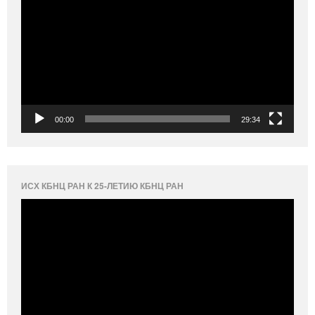
00:00
29:34
ИСХ КБНЦ РАН К 25-ЛЕТИЮ КБНЦ РАН
Видеоплеер