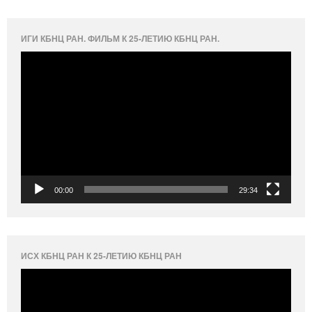
ИГИ КБНЦ РАН. ФИЛЬМ К 25-ЛЕТИЮ КБНЦ РАН.
Видеоплеер
00:00
29:34
ИСХ КБНЦ РАН К 25-ЛЕТИЮ КБНЦ РАН
Видеоплеер