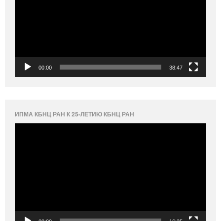
00:00
38:47
ИПМА КБНЦ РАН К 25-ЛЕТИЮ КБНЦ РАН
Видеоплеер