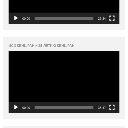
00:00
29:34
ИСХ КБНЦ РАН К 25-ЛЕТИЮ КБНЦ РАН
Видеоплеер
00:00
38:47