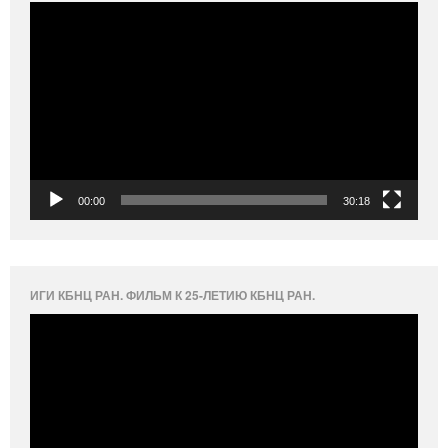
Видеоплеер
00:00
30:18
ИГИ КБНЦ РАН. ФИЛЬМ К 25-ЛЕТИЮ КБНЦ РАН.
Видеоплеер