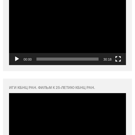
Видеоплеер
00:00
30:18
ИГИ КБНЦ РАН. ФИЛЬМ К 25-ЛЕТИЮ КБНЦ РАН.
Видеоплеер