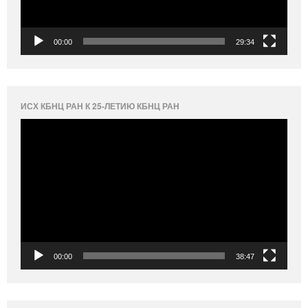
00:00
29:34
ИСХ КБНЦ РАН К 25-ЛЕТИЮ КБНЦ РАН
Видеоплеер
00:00
38:47